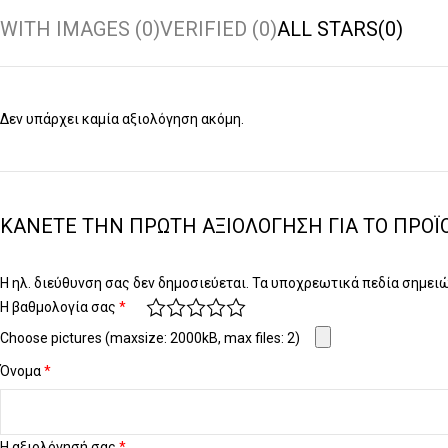
WITH IMAGES (
0
)
VERIFIED (
0
)
ALL STARS(
0
)
Δεν υπάρχει καμία αξιολόγηση ακόμη.
ΚΆΝΕΤΕ ΤΗΝ ΠΡΏΤΗ ΑΞΙΟΛΌΓΗΣΗ ΓΙΑ ΤΟ ΠΡΟΪΌ
Η ηλ. διεύθυνση σας δεν δημοσιεύεται.
Τα υποχρεωτικά πεδία σημει
Η βαθμολογία σας
*
Choose pictures (maxsize: 2000kB, max files: 2)
Όνομα
*
Η αξιολόγησή σας
*