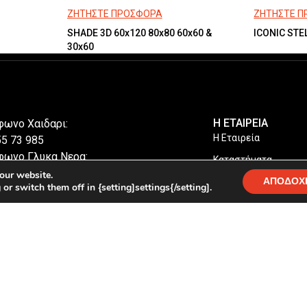
ΖΗΤΗΣΤΕ ΠΡΟΣΦΟΡΑ
ΖΗΤΗΣΤΕ 
SHADE 3D 60x120 80x80 60x60 &
ICONIC STE
30x60
Η ΕΤΑΙΡΕΙΑ
φωνο Χαιδαρι:
Η Εταιρεία
55 73 985
φωνο Γλυκα Νερα:
Καταστήματα
66 55 575
our website.
ΑΠΟΔΟΧ
r switch them off in {setting]settings{/setting].
: info@cresta.gr