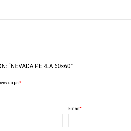
Ν: “NEVADA PERLA 60×60”
ώνονται με
*
Email
*