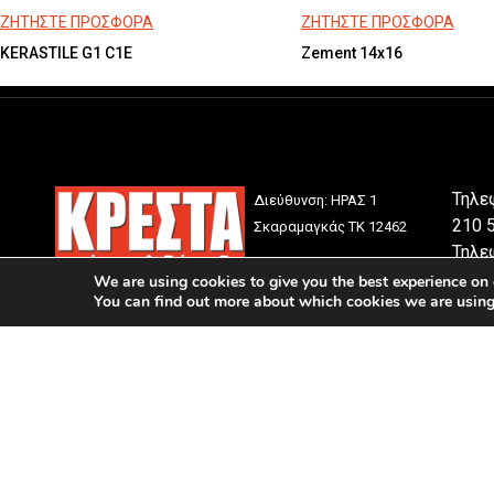
ΖΗΤΗΣΤΕ ΠΡΟΣΦΟΡΑ
ΖΗΤΗΣΤΕ ΠΡΟΣΦΟΡΑ
KERASTILE G1 C1E
Zement 14x16
Τηλε
Διεύθυνση: ΗΡΑΣ 1
210 
Σκαραμαγκάς ΤΚ 12462
Τηλε
210 
We are using cookies to give you the best experience on 
You can find out more about which cookies we are using o
Email
© Copyright 2026 4ps.gr. All Rights Reserved