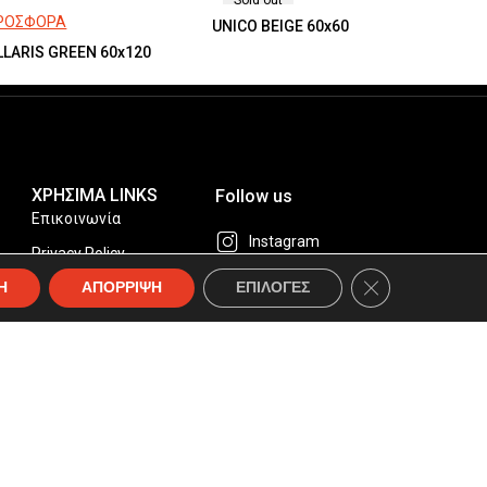
Sold out
ΠΡΟΣΦΟΡΑ
UNICO BEIGE 60x60
LLARIS GREEN 60x120
ΧΡΗΣΙΜΑ LINKS
Follow us
Επικοινωνία
Instagram
Privacy Policy
Κλείσιμο του Coo
Facebook
Η
ΑΠΟΡΡΙΨΗ
ΕΠΙΛΟΓΕΣ
Συχνές Ερωτήσεις