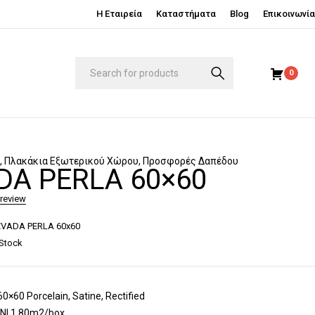
Η Εταιρεία
Καταστήματα
Blog
Επικοινωνία
0
Ο
,
Πλακάκια Εξωτερικού Χώρου
,
Προσφορές Δαπέδου
DA PERLA 60×60
 review
VADA PERLA 60x60
 Stock
60 Porcelain, Satine, Rectified
N| 1.80m2/box