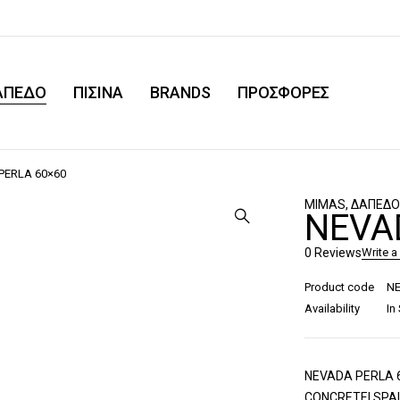
ΑΠΕΔΟ
ΠΙΣΙΝΑ
BRANDS
ΠΡΟΣΦΟΡΕΣ
PERLA 60×60
MIMAS
,
ΔΑΠΕΔ
NEVA
0 Reviews
Write a
Product code
NE
Availability
In
NEVADA PERLA 60×
CONCRETE| SPAI