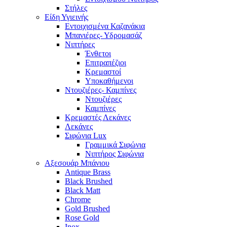
Στήλες
Είδη Υγιεινής
Εντοιχισμένα Καζανάκια
Μπανιέρες- Υδρομασάζ
Νιπτήρες
Ένθετοι
Επιτραπέζιοι
Κρεμαστοί
Υποκαθήμενοι
Ντουζιέρες- Καμπίνες
Ντουζιέρες
Καμπίνες
Κρεμαστές Λεκάνες
Λεκάνες
Σιφώνια Lux
Γραμμικά Σιφώνια
Νιπτήρος Σιφώνια
Αξεσουάρ Μπάνιου
Antique Brass
Black Brushed
Black Matt
Chrome
Gold Brushed
Rose Gold
Inox