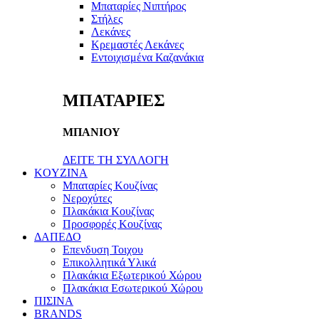
Μπαταρίες Νιπτήρος
Στήλες
Λεκάνες
Κρεμαστές Λεκάνες
Εντοιχισμένα Καζανάκια
ΜΠΑΤΑΡΙΕΣ
ΜΠΑΝΙΟΥ
ΔΕΙΤΕ ΤΗ ΣΥΛΛΟΓΗ
KOYZINA
Μπαταρίες Κουζίνας
Νεροχύτες
Πλακάκια Κουζίνας
Προσφορές Κουζίνας
ΔΑΠΕΔΟ
Επενδυση Τοιχου
Επικολλητικά Υλικά
Πλακάκια Εξωτερικού Χώρου
Πλακάκια Εσωτερικού Χώρου
ΠΙΣΙΝΑ
BRANDS