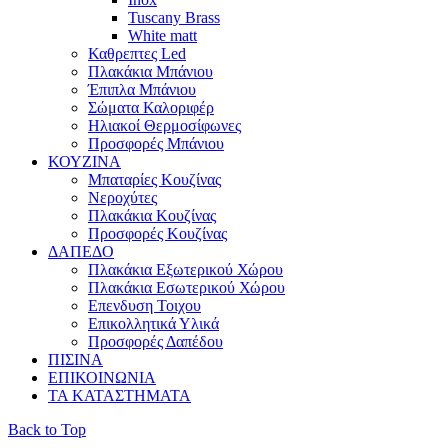
Tuscany Brass
White matt
Καθρεπτες Led
Πλακάκια Μπάνιου
Έπιπλα Μπάνιου
Σώματα Καλοριφέρ
Ηλιακοί Θερμοσίφωνες
Προσφορές Μπάνιου
ΚΟΥΖΙΝΑ
Μπαταρίες Κουζίνας
Νεροχύτες
Πλακάκια Κουζίνας
Προσφορές Κουζίνας
ΔΑΠΕΔΟ
Πλακάκια Εξωτερικού Χώρου
Πλακάκια Εσωτερικού Χώρου
Επενδυση Τοιχου
Επικολλητικά Υλικά
Προσφορές Δαπέδου
ΠΙΣΙΝΑ
ΕΠΙΚΟΙΝΩΝΙΑ
ΤΑ ΚΑΤΑΣΤΗΜΑΤΑ
Back to Top