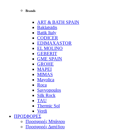
Brands
ART & BATH SPAIN
Baklatsidis
Batik Italy
CODICER
EDIMAXASTOR
EL MOLINO
GEBERIT
GME SPAIN
GROHE
MAPEI
MIMAS
Mayolica
Roca
Savvopoulos
Silk Rock
TAU
Thermic Sol
Verdi
ΠΡΟΣΦΟΡΕΣ
Προσφορές Μπάνιου
Προσφορές Δαπέδου