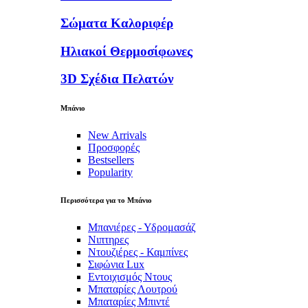
Σώματα Καλοριφέρ
Ηλιακοί Θερμοσίφωνες
3D Σχέδια Πελατών
Μπάνιο
New Arrivals
Προσφορές
Bestsellers
Popularity
Περισσότερα για το Μπάνιο
Μπανιέρες - Υδρομασάζ
Νιπτηρες
Ντουζιέρες - Καμπίνες
Σιφώνια Lux
Εντοιχισμός Ντους
Μπαταρίες Λουτρού
Μπαταρίες Μπιντέ