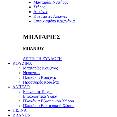
Μπαταρίες Νιπτήρος
Στήλες
Λεκάνες
Κρεμαστές Λεκάνες
Εντοιχισμένα Καζανάκια
ΜΠΑΤΑΡΙΕΣ
ΜΠΑΝΙΟΥ
ΔΕΙΤΕ ΤΗ ΣΥΛΛΟΓΗ
KOYZINA
Μπαταρίες Κουζίνας
Νεροχύτες
Πλακάκια Κουζίνας
Προσφορές Κουζίνας
ΔΑΠΕΔΟ
Επενδυση Τοιχου
Επικολλητικά Υλικά
Πλακάκια Εξωτερικού Χώρου
Πλακάκια Εσωτερικού Χώρου
ΠΙΣΙΝΑ
BRANDS