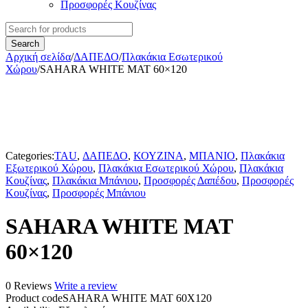
Προσφορές Κουζίνας
Αρχική σελίδα
/
ΔΑΠΕΔΟ
/
Πλακάκια Εσωτερικού
Χώρου
/
SAHARA WHITE MAT 60×120
Sold out
Categories:
TAU
,
ΔΑΠΕΔΟ
,
ΚΟΥΖΙΝΑ
,
ΜΠΑΝΙΟ
,
Πλακάκια
Εξωτερικού Χώρου
,
Πλακάκια Εσωτερικού Χώρου
,
Πλακάκια
Κουζίνας
,
Πλακάκια Μπάνιου
,
Προσφορές Δαπέδου
,
Προσφορές
Κουζίνας
,
Προσφορές Μπάνιου
SAHARA WHITE MAT
60×120
0 Reviews
Write a review
Product code
SAHARA WHITE MAT 60X120