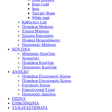
Rose Gold
Inox
Tuscany Brass
White matt
Καθρεπτες Led
Πλακάκια Μπάνιου
Έπιπλα Μπάνιου
Σώματα Καλοριφέρ
Ηλιακοί Θερμοσίφωνες
Προσφορές Μπάνιου
ΚΟΥΖΙΝΑ
Μπαταρίες Κουζίνας
Νεροχύτες
Πλακάκια Κουζίνας
Προσφορές Κουζίνας
ΔΑΠΕΔΟ
Πλακάκια Εξωτερικού Χώρου
Πλακάκια Εσωτερικού Χώρου
Επενδυση Τοιχου
Επικολλητικά Υλικά
Προσφορές Δαπέδου
ΠΙΣΙΝΑ
ΕΠΙΚΟΙΝΩΝΙΑ
ΤΑ ΚΑΤΑΣΤΗΜΑΤΑ