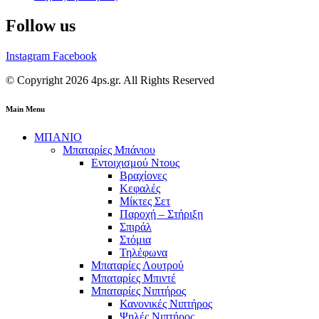
Follow us
Instagram
Facebook
© Copyright 2026 4ps.gr. All Rights Reserved
Main Menu
ΜΠΑΝΙΟ
Μπαταρίες Μπάνιου
Εντοιχισμού Ντους
Βραχίονες
Κεφαλές
Μίκτες Σετ
Παροχή – Στήριξη
Σπιράλ
Στόμια
Τηλέφωνα
Μπαταρίες Λουτρού
Μπαταρίες Μπιντέ
Μπαταρίες Νιπτήρος
Κανονικές Νιπτήρος
Ψηλές Νιπτήρος