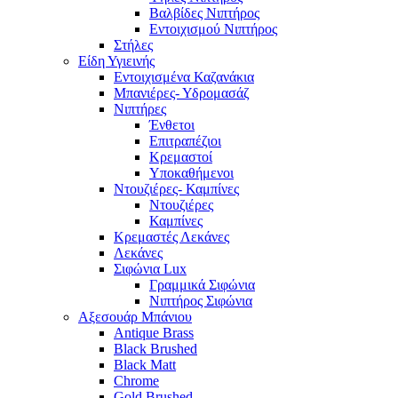
Βαλβίδες Νιπτήρος
Εντοιχισμού Νιπτήρος
Στήλες
Είδη Υγιεινής
Εντοιχισμένα Καζανάκια
Μπανιέρες- Υδρομασάζ
Νιπτήρες
Ένθετοι
Επιτραπέζιοι
Κρεμαστοί
Υποκαθήμενοι
Ντουζιέρες- Καμπίνες
Ντουζιέρες
Καμπίνες
Κρεμαστές Λεκάνες
Λεκάνες
Σιφώνια Lux
Γραμμικά Σιφώνια
Νιπτήρος Σιφώνια
Αξεσουάρ Μπάνιου
Antique Brass
Black Brushed
Black Matt
Chrome
Gold Brushed