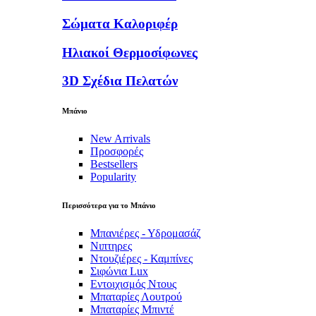
Σώματα Καλοριφέρ
Ηλιακοί Θερμοσίφωνες
3D Σχέδια Πελατών
Μπάνιο
New Arrivals
Προσφορές
Bestsellers
Popularity
Περισσότερα για το Μπάνιο
Μπανιέρες - Υδρομασάζ
Νιπτηρες
Ντουζιέρες - Καμπίνες
Σιφώνια Lux
Εντοιχισμός Ντους
Μπαταρίες Λουτρού
Μπαταρίες Μπιντέ