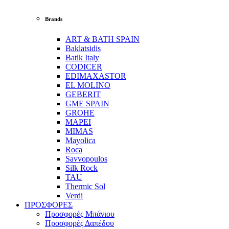
Brands
ART & BATH SPAIN
Baklatsidis
Batik Italy
CODICER
EDIMAXASTOR
EL MOLINO
GEBERIT
GME SPAIN
GROHE
MAPEI
MIMAS
Mayolica
Roca
Savvopoulos
Silk Rock
TAU
Thermic Sol
Verdi
ΠΡΟΣΦΟΡΕΣ
Προσφορές Μπάνιου
Προσφορές Δαπέδου