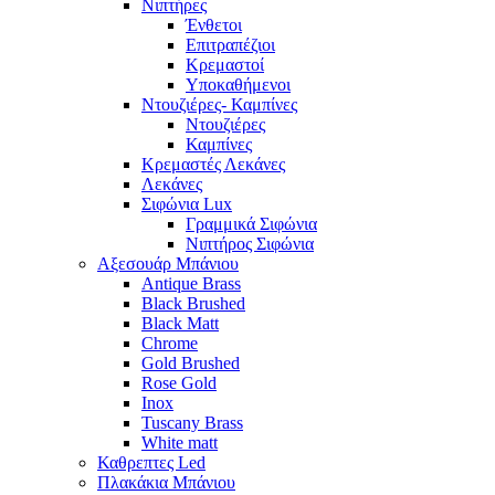
Νιπτήρες
Ένθετοι
Επιτραπέζιοι
Κρεμαστοί
Υποκαθήμενοι
Ντουζιέρες- Καμπίνες
Ντουζιέρες
Καμπίνες
Κρεμαστές Λεκάνες
Λεκάνες
Σιφώνια Lux
Γραμμικά Σιφώνια
Νιπτήρος Σιφώνια
Αξεσουάρ Μπάνιου
Antique Brass
Black Brushed
Black Matt
Chrome
Gold Brushed
Rose Gold
Inox
Tuscany Brass
White matt
Καθρεπτες Led
Πλακάκια Μπάνιου