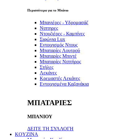
Περισσότερα για το Μπάνιο
Μπανιέρες - Υδρομασάζ
Νιπτηρες
Ντουζιέρες - Καμπίνες
Σιφώνια Lux
Εντοιχισμός Ντους
Μπαταρίες Λουτρού
Μπαταρίες Μπιντέ
Μπαταρίες Νιπτήρος
Στήλες
Λεκάνες
Κρεμαστές Λεκάνες
Εντοιχισμένα Καζανάκια
ΜΠΑΤΑΡΙΕΣ
ΜΠΑΝΙΟΥ
ΔΕΙΤΕ ΤΗ ΣΥΛΛΟΓΗ
KOYZINA