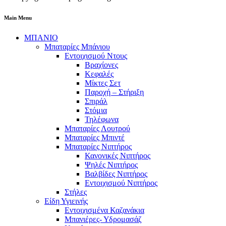
Main Menu
ΜΠΑΝΙΟ
Μπαταρίες Μπάνιου
Εντοιχισμού Ντους
Βραχίονες
Κεφαλές
Μίκτες Σετ
Παροχή – Στήριξη
Σπιράλ
Στόμια
Τηλέφωνα
Μπαταρίες Λουτρού
Μπαταρίες Μπιντέ
Μπαταρίες Νιπτήρος
Κανονικές Νιπτήρος
Ψηλές Νιπτήρος
Βαλβίδες Νιπτήρος
Εντοιχισμού Νιπτήρος
Στήλες
Είδη Υγιεινής
Εντοιχισμένα Καζανάκια
Μπανιέρες- Υδρομασάζ