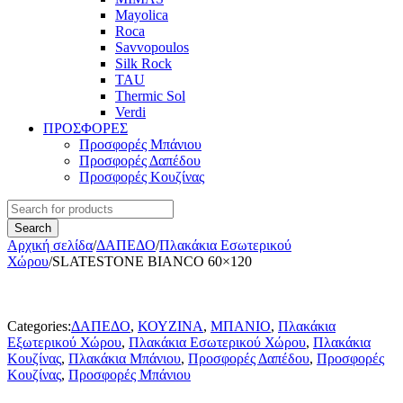
Mayolica
Roca
Savvopoulos
Silk Rock
TAU
Thermic Sol
Verdi
ΠΡΟΣΦΟΡΕΣ
Προσφορές Μπάνιου
Προσφορές Δαπέδου
Προσφορές Κουζίνας
Αρχική σελίδα
/
ΔΑΠΕΔΟ
/
Πλακάκια Εσωτερικού
Χώρου
/
SLATESTONE BIANCO 60×120
-55%
Categories:
ΔΑΠΕΔΟ
,
ΚΟΥΖΙΝΑ
,
ΜΠΑΝΙΟ
,
Πλακάκια
Εξωτερικού Χώρου
,
Πλακάκια Εσωτερικού Χώρου
,
Πλακάκια
Κουζίνας
,
Πλακάκια Μπάνιου
,
Προσφορές Δαπέδου
,
Προσφορές
Κουζίνας
,
Προσφορές Μπάνιου