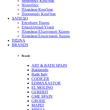
Μπαταρίες Κουζίνας
Νεροχύτες
Πλακάκια Κουζίνας
Προσφορές Κουζίνας
ΔΑΠΕΔΟ
Επενδυση Τοιχου
Επικολλητικά Υλικά
Πλακάκια Εξωτερικού Χώρου
Πλακάκια Εσωτερικού Χώρου
ΠΙΣΙΝΑ
BRANDS
Brands
ART & BATH SPAIN
Baklatsidis
Batik Italy
CODICER
EDIMAXASTOR
EL MOLINO
GEBERIT
GME SPAIN
GROHE
MAPEI
MIMAS