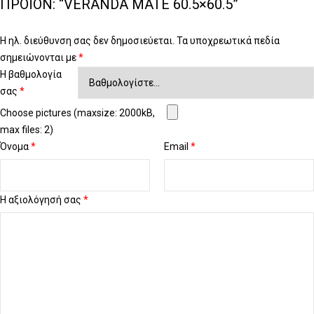
ΠΡΟΪΌΝ: “VERANDA MATE 60.5×60.5”
Η ηλ. διεύθυνση σας δεν δημοσιεύεται.
Τα υποχρεωτικά πεδία
σημειώνονται με
*
Η βαθμολογία
σας
*
Choose pictures (maxsize: 2000kB,
max files: 2)
Όνομα
*
Email
*
Η αξιολόγησή σας
*