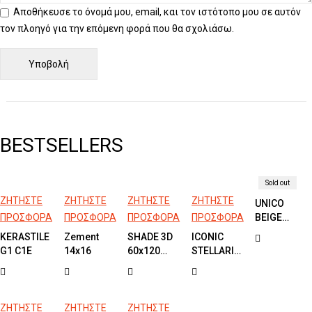
Αποθήκευσε το όνομά μου, email, και τον ιστότοπο μου σε αυτόν
τον πλοηγό για την επόμενη φορά που θα σχολιάσω.
BESTSELLERS
Sold out
ΖΗΤΗΣΤΕ
ΖΗΤΗΣΤΕ
ΖΗΤΗΣΤΕ
ΖΗΤΗΣΤΕ
UNICO
ΠΡΟΣΦΟΡΑ
ΠΡΟΣΦΟΡΑ
ΠΡΟΣΦΟΡΑ
ΠΡΟΣΦΟΡΑ
BEIGE
60x60
KERASTILE
Zement
SHADE 3D
ICONIC
G1 C1E
14x16
60x120
STELLARIS
80x80
GREEN
60x60 &
60x120
30x60
ΖΗΤΗΣΤΕ
ΖΗΤΗΣΤΕ
ΖΗΤΗΣΤΕ