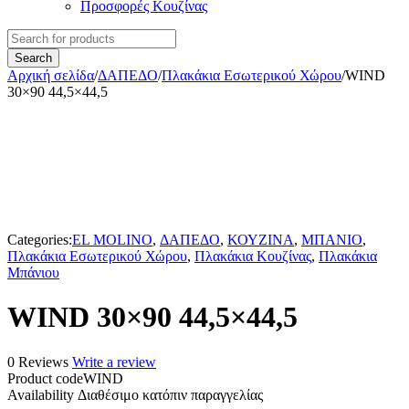
Προσφορές Κουζίνας
Αρχική σελίδα
/
ΔΑΠΕΔΟ
/
Πλακάκια Εσωτερικού Χώρου
/
WIND
30×90 44,5×44,5
Categories:
EL MOLINO
,
ΔΑΠΕΔΟ
,
ΚΟΥΖΙΝΑ
,
ΜΠΑΝΙΟ
,
Πλακάκια Εσωτερικού Χώρου
,
Πλακάκια Κουζίνας
,
Πλακάκια
Μπάνιου
WIND 30×90 44,5×44,5
0 Reviews
Write a review
Product code
WIND
Availability
Διαθέσιμο κατόπιν παραγγελίας