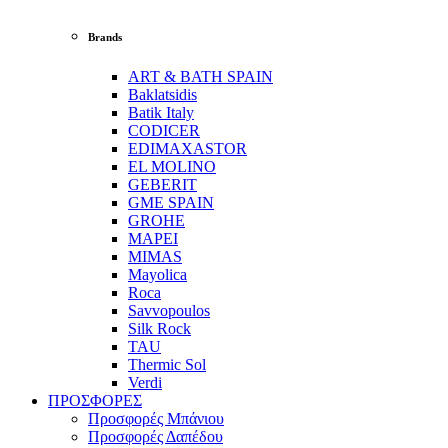
Brands
ART & BATH SPAIN
Baklatsidis
Batik Italy
CODICER
EDIMAXASTOR
EL MOLINO
GEBERIT
GME SPAIN
GROHE
MAPEI
MIMAS
Mayolica
Roca
Savvopoulos
Silk Rock
TAU
Thermic Sol
Verdi
ΠΡΟΣΦΟΡΕΣ
Προσφορές Μπάνιου
Προσφορές Δαπέδου