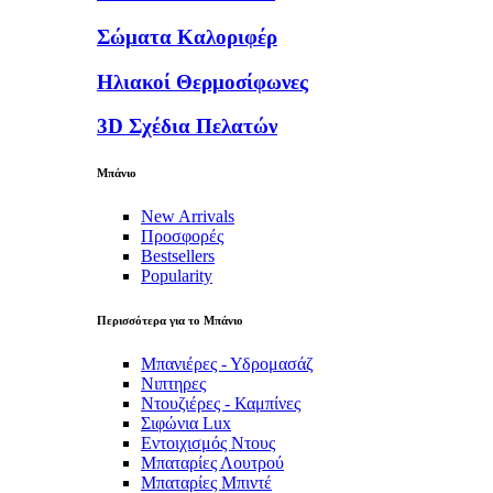
Σώματα Καλοριφέρ
Ηλιακοί Θερμοσίφωνες
3D Σχέδια Πελατών
Μπάνιο
New Arrivals
Προσφορές
Bestsellers
Popularity
Περισσότερα για το Μπάνιο
Μπανιέρες - Υδρομασάζ
Νιπτηρες
Ντουζιέρες - Καμπίνες
Σιφώνια Lux
Εντοιχισμός Ντους
Μπαταρίες Λουτρού
Μπαταρίες Μπιντέ