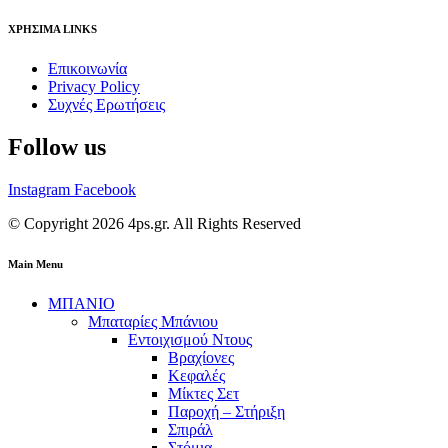
ΧΡΗΣΙΜΑ LINKS
Επικοινωνία
Privacy Policy
Συχνές Ερωτήσεις
Follow us
Instagram
Facebook
© Copyright 2026 4ps.gr. All Rights Reserved
Main Menu
ΜΠΑΝΙΟ
Μπαταρίες Μπάνιου
Εντοιχισμού Ντους
Βραχίονες
Κεφαλές
Μίκτες Σετ
Παροχή – Στήριξη
Σπιράλ
Στόμια