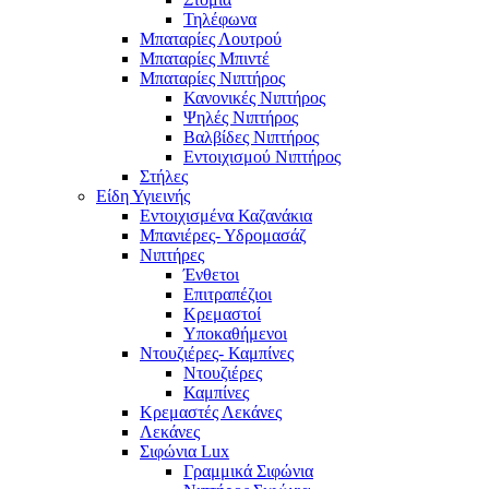
Τηλέφωνα
Μπαταρίες Λουτρού
Μπαταρίες Μπιντέ
Μπαταρίες Νιπτήρος
Κανονικές Νιπτήρος
Ψηλές Νιπτήρος
Βαλβίδες Νιπτήρος
Εντοιχισμού Νιπτήρος
Στήλες
Είδη Υγιεινής
Εντοιχισμένα Καζανάκια
Μπανιέρες- Υδρομασάζ
Νιπτήρες
Ένθετοι
Επιτραπέζιοι
Κρεμαστοί
Υποκαθήμενοι
Ντουζιέρες- Καμπίνες
Ντουζιέρες
Καμπίνες
Κρεμαστές Λεκάνες
Λεκάνες
Σιφώνια Lux
Γραμμικά Σιφώνια