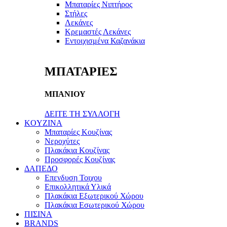
Μπαταρίες Νιπτήρος
Στήλες
Λεκάνες
Κρεμαστές Λεκάνες
Εντοιχισμένα Καζανάκια
ΜΠΑΤΑΡΙΕΣ
ΜΠΑΝΙΟΥ
ΔΕΙΤΕ ΤΗ ΣΥΛΛΟΓΗ
KOYZINA
Μπαταρίες Κουζίνας
Νεροχύτες
Πλακάκια Κουζίνας
Προσφορές Κουζίνας
ΔΑΠΕΔΟ
Επενδυση Τοιχου
Επικολλητικά Υλικά
Πλακάκια Εξωτερικού Χώρου
Πλακάκια Εσωτερικού Χώρου
ΠΙΣΙΝΑ
BRANDS