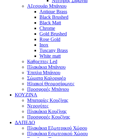
Νιπτήρος Σιφώνια
Αξεσουάρ Μπάνιου
Antique Brass
Black Brushed
Black Matt
Chrome
Gold Brushed
Rose Gold
Inox
Tuscany Brass
White matt
Καθρεπτες Led
Πλακάκια Μπάνιου
Έπιπλα Μπάνιου
Σώματα Καλοριφέρ
Ηλιακοί Θερμοσίφωνες
Προσφορές Μπάνιου
ΚΟΥΖΙΝΑ
Μπαταρίες Κουζίνας
Νεροχύτες
Πλακάκια Κουζίνας
Προσφορές Κουζίνας
ΔΑΠΕΔΟ
Πλακάκια Εξωτερικού Χώρου
Πλακάκια Εσωτερικού Χώρου