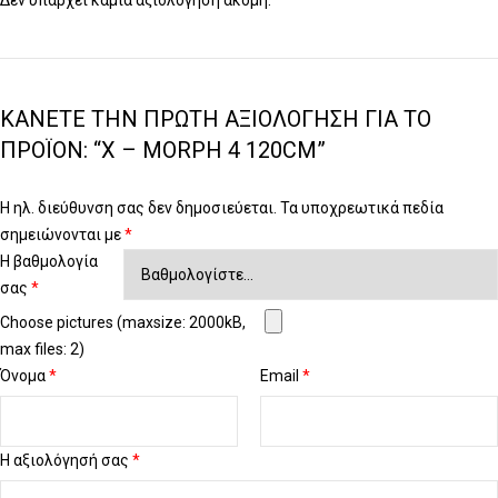
Δεν υπάρχει καμία αξιολόγηση ακόμη.
ΚΆΝΕΤΕ ΤΗΝ ΠΡΏΤΗ ΑΞΙΟΛΌΓΗΣΗ ΓΙΑ ΤΟ
ΠΡΟΪΌΝ: “X – MORPH 4 120CM”
Η ηλ. διεύθυνση σας δεν δημοσιεύεται.
Τα υποχρεωτικά πεδία
σημειώνονται με
*
Η βαθμολογία
σας
*
Choose pictures (maxsize: 2000kB,
max files: 2)
Όνομα
*
Email
*
Η αξιολόγησή σας
*