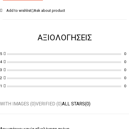
Add to wishlist
Ask about product
ΑΞΙΟΛΟΓΉΣΕΙΣ
5
4
3
2
1
WITH IMAGES (
0
)
VERIFIED (
0
)
ALL STARS(
0
)