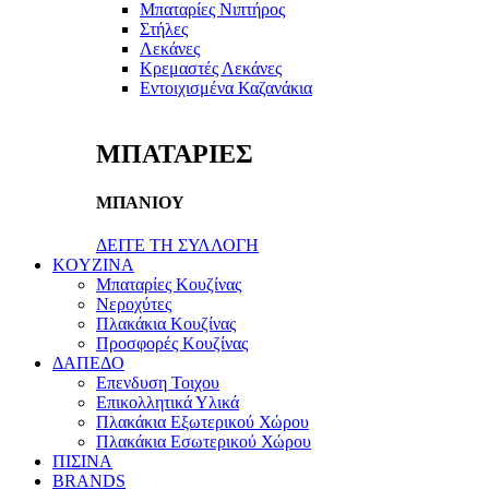
Μπαταρίες Νιπτήρος
Στήλες
Λεκάνες
Κρεμαστές Λεκάνες
Εντοιχισμένα Καζανάκια
ΜΠΑΤΑΡΙΕΣ
ΜΠΑΝΙΟΥ
ΔΕΙΤΕ ΤΗ ΣΥΛΛΟΓΗ
KOYZINA
Μπαταρίες Κουζίνας
Νεροχύτες
Πλακάκια Κουζίνας
Προσφορές Κουζίνας
ΔΑΠΕΔΟ
Επενδυση Τοιχου
Επικολλητικά Υλικά
Πλακάκια Εξωτερικού Χώρου
Πλακάκια Εσωτερικού Χώρου
ΠΙΣΙΝΑ
BRANDS