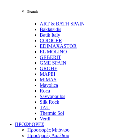
Brands
ART & BATH SPAIN
Baklatsidis
Batik Italy
CODICER
EDIMAXASTOR
EL MOLINO
GEBERIT
GME SPAIN
GROHE
MAPEI
MIMAS
Mayolica
Roca
Savvopoulos
Silk Rock
TAU
Thermic Sol
Verdi
ΠΡΟΣΦΟΡΕΣ
Προσφορές Μπάνιου
Προσφορές Δαπέδου