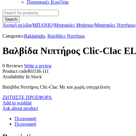
Προσφορές Κουζίνας
Αρχική σελίδα
/
ΜΠΑΝΙΟ
/
Μπαταρίες Μπάνιου
/
Μπαταρίες Νιπτήρος
Categories:
Baklatsidis
,
Βαλβίδες Νιπτήρος
Βαλβίδα Νιπτήρος Clic-Clac E
0 Reviews
Write a review
Product code
R0338-111
Availability
In Stock
Βαλβίδα Νιπτήρος Clic-Clac Με και χωρίς υπερχείλιση
ΖΗΤΗΣΤΕ ΠΡΟΣΦΟΡΑ
Add to wishlist
Ask about product
Περιγραφή
Περιγραφή