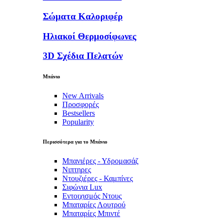
Σώματα Καλοριφέρ
Ηλιακοί Θερμοσίφωνες
3D Σχέδια Πελατών
Μπάνιο
New Arrivals
Προσφορές
Bestsellers
Popularity
Περισσότερα για το Μπάνιο
Μπανιέρες - Υδρομασάζ
Νιπτηρες
Ντουζιέρες - Καμπίνες
Σιφώνια Lux
Εντοιχισμός Ντους
Μπαταρίες Λουτρού
Μπαταρίες Μπιντέ