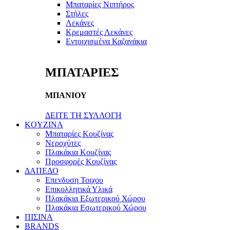
Μπαταρίες Νιπτήρος
Στήλες
Λεκάνες
Κρεμαστές Λεκάνες
Εντοιχισμένα Καζανάκια
ΜΠΑΤΑΡΙΕΣ
ΜΠΑΝΙΟΥ
ΔΕΙΤΕ ΤΗ ΣΥΛΛΟΓΗ
KOYZINA
Μπαταρίες Κουζίνας
Νεροχύτες
Πλακάκια Κουζίνας
Προσφορές Κουζίνας
ΔΑΠΕΔΟ
Επενδυση Τοιχου
Επικολλητικά Υλικά
Πλακάκια Εξωτερικού Χώρου
Πλακάκια Εσωτερικού Χώρου
ΠΙΣΙΝΑ
BRANDS