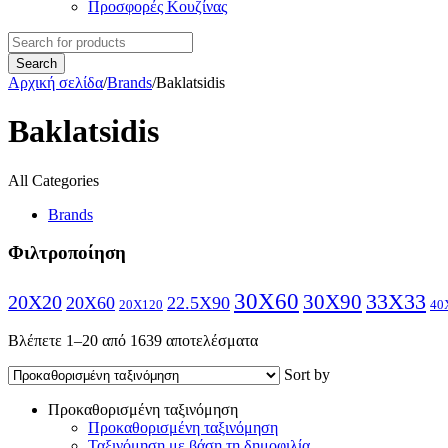
Προσφορές Κουζίνας
Αρχική σελίδα
/
Brands
/
Baklatsidis
Baklatsidis
All Categories
Brands
Φιλτροποίηση
30X60
30X90
33X33
20X20
20X60
22.5X90
20X120
40
Βλέπετε 1–20 από 1639 αποτελέσματα
Sort by
Προκαθορισμένη ταξινόμηση
Προκαθορισμένη ταξινόμηση
Ταξινόμηση με βάση τη δημοφιλία