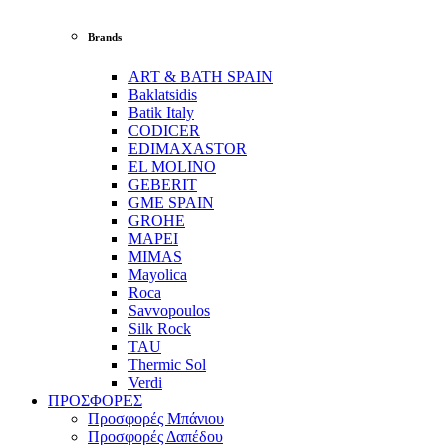
Brands
ART & BATH SPAIN
Baklatsidis
Batik Italy
CODICER
EDIMAXASTOR
EL MOLINO
GEBERIT
GME SPAIN
GROHE
MAPEI
MIMAS
Mayolica
Roca
Savvopoulos
Silk Rock
TAU
Thermic Sol
Verdi
ΠΡΟΣΦΟΡΕΣ
Προσφορές Μπάνιου
Προσφορές Δαπέδου