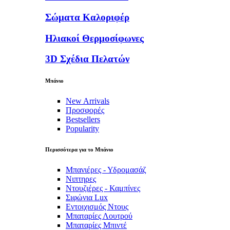
Σώματα Καλοριφέρ
Ηλιακοί Θερμοσίφωνες
3D Σχέδια Πελατών
Μπάνιο
New Arrivals
Προσφορές
Bestsellers
Popularity
Περισσότερα για το Μπάνιο
Μπανιέρες - Υδρομασάζ
Νιπτηρες
Ντουζιέρες - Καμπίνες
Σιφώνια Lux
Εντοιχισμός Ντους
Μπαταρίες Λουτρού
Μπαταρίες Μπιντέ