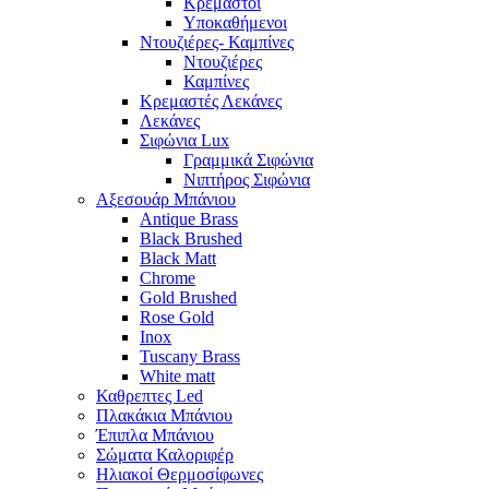
Κρεμαστοί
Υποκαθήμενοι
Ντουζιέρες- Καμπίνες
Ντουζιέρες
Καμπίνες
Κρεμαστές Λεκάνες
Λεκάνες
Σιφώνια Lux
Γραμμικά Σιφώνια
Νιπτήρος Σιφώνια
Αξεσουάρ Μπάνιου
Antique Brass
Black Brushed
Black Matt
Chrome
Gold Brushed
Rose Gold
Inox
Tuscany Brass
White matt
Καθρεπτες Led
Πλακάκια Μπάνιου
Έπιπλα Μπάνιου
Σώματα Καλοριφέρ
Ηλιακοί Θερμοσίφωνες