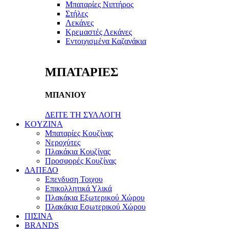
Μπαταρίες Νιπτήρος
Στήλες
Λεκάνες
Κρεμαστές Λεκάνες
Εντοιχισμένα Καζανάκια
ΜΠΑΤΑΡΙΕΣ
ΜΠΑΝΙΟΥ
ΔΕΙΤΕ ΤΗ ΣΥΛΛΟΓΗ
KOYZINA
Μπαταρίες Κουζίνας
Νεροχύτες
Πλακάκια Κουζίνας
Προσφορές Κουζίνας
ΔΑΠΕΔΟ
Επενδυση Τοιχου
Επικολλητικά Υλικά
Πλακάκια Εξωτερικού Χώρου
Πλακάκια Εσωτερικού Χώρου
ΠΙΣΙΝΑ
BRANDS