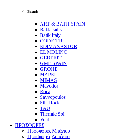
Brands
ART & BATH SPAIN
Baklatsidis
Batik Italy
CODICER
EDIMAXASTOR
EL MOLINO
GEBERIT
GME SPAIN
GROHE
MAPEI
MIMAS
Mayolica
Roca
Savvopoulos
Silk Rock
TAU
Thermic Sol
Verdi
ΠΡΟΣΦΟΡΕΣ
Προσφορές Μπάνιου
Προσφορές Δαπέδου