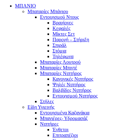
ΜΠΑΝΙΟ
Μπαταρίες Μπάνιου
Εντοιχισμού Ντους
Βραχίονες
Κεφαλές
Μίκτες Σετ
Παροχή – Στήριξη
Σπιράλ
Στόμια
Τηλέφωνα
Μπαταρίες Λουτρού
Μπαταρίες Μπιντέ
Μπαταρίες Νιπτήρος
Κανονικές Νιπτήρος
Ψηλές Νιπτήρος
Βαλβίδες Νιπτήρος
Εντοιχισμού Νιπτήρος
Στήλες
Είδη Υγιεινής
Εντοιχισμένα Καζανάκια
Μπανιέρες- Υδρομασάζ
Νιπτήρες
Ένθετοι
Επιτραπέζιοι