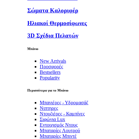
Σώματα Καλοριφέρ
Ηλιακοί Θερμοσίφωνες
3D Σχέδια Πελατών
Μπάνιο
New Arrivals
Προσφορές
Bestsellers
Popularity
Περισσότερα για το Μπάνιο
Μπανιέρες - Υδρομασάζ
Νιπτηρες
Ντουζιέρες - Καμπίνες
Σιφώνια Lux
Εντοιχισμός Ντους
Μπαταρίες Λουτρού
Μπαταρίες Μπιντέ