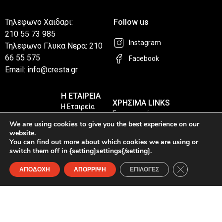
Τηλεφωνο Χαιδαρι:
Follow us
210 55 73 985
Instagram
Τηλεφωνο Γλυκα Νερα: 210
66 55 575
Facebook
Email: info@cresta.gr
Η ΕΤΑΙΡΕΙΑ
ΧΡΗΣΙΜΑ LINKS
Η Εταιρεία
Επικοινωνία
Καταστήματα
We are using cookies to give you the best experience on our
Privacy Policy
website.
You can find out more about which cookies we are using or
Συχνές Ερωτήσεις
switch them off in {setting]settings{/setting].
Κλείσιμο του
ΑΠΟΔΟΧΗ
ΑΠΟΡΡΙΨΗ
ΕΠΙΛΟΓΕΣ
© Copyright 2026 4ps.gr. All Rights Reserved