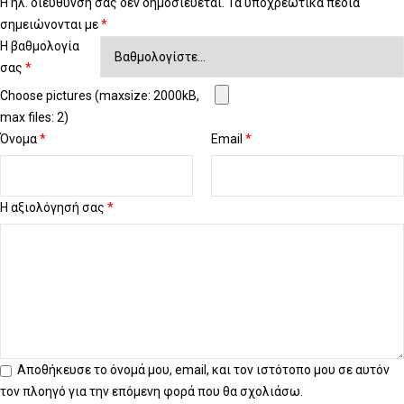
Η ηλ. διεύθυνση σας δεν δημοσιεύεται.
Τα υποχρεωτικά πεδία
σημειώνονται με
*
Η βαθμολογία
σας
*
Choose pictures (maxsize: 2000kB,
max files: 2)
Όνομα
*
Email
*
Η αξιολόγησή σας
*
Αποθήκευσε το όνομά μου, email, και τον ιστότοπο μου σε αυτόν
τον πλοηγό για την επόμενη φορά που θα σχολιάσω.