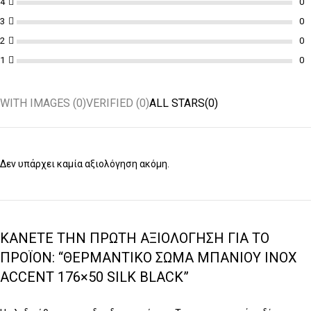
4
3
2
1
WITH IMAGES (
0
)
VERIFIED (
0
)
ALL STARS(
0
)
Δεν υπάρχει καμία αξιολόγηση ακόμη.
ΚΆΝΕΤΕ ΤΗΝ ΠΡΏΤΗ ΑΞΙΟΛΌΓΗΣΗ ΓΙΑ ΤΟ
ΠΡΟΪΌΝ: “ΘΕΡΜΑΝΤΙΚΌ ΣΏΜΑ ΜΠΆΝΙΟΥ INOX
ACCENT 176×50 SILK BLACK”