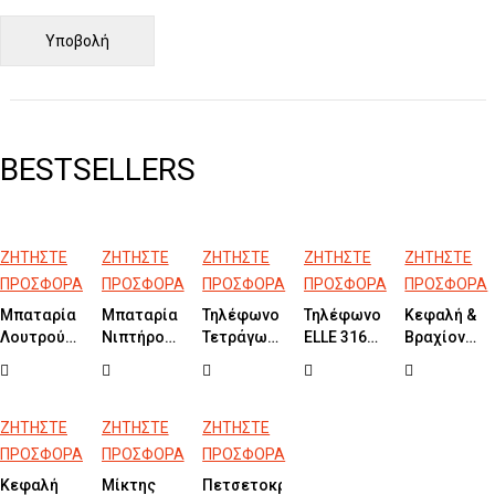
BESTSELLERS
ΖΗΤΗΣΤΕ
ΖΗΤΗΣΤΕ
ΖΗΤΗΣΤΕ
ΖΗΤΗΣΤΕ
ΖΗΤΗΣΤΕ
ΠΡΟΣΦΟΡΑ
ΠΡΟΣΦΟΡΑ
ΠΡΟΣΦΟΡΑ
ΠΡΟΣΦΟΡΑ
ΠΡΟΣΦΟΡΑ
Μπαταρία
Μπαταρία
Τηλέφωνο
Τηλέφωνο
Κεφαλή &
Λουτρού
Νιπτήρος
Τετράγωνο
ELLE 316
Βραχίονας
Επιδαπέδια
εντοιχισμού
Black Matt
Inox
Οροφής
CYRCUS
3 οπών
Brushed
Τετράγωνη
Bronze
HALO
30×30 &
Antique
Black Matt
20×20 Inox
ΖΗΤΗΣΤΕ
ΖΗΤΗΣΤΕ
ΖΗΤΗΣΤΕ
Brushed
ΠΡΟΣΦΟΡΑ
ΠΡΟΣΦΟΡΑ
ΠΡΟΣΦΟΡΑ
Κεφαλή
Μίκτης
Πετσετοκρεμάστρα