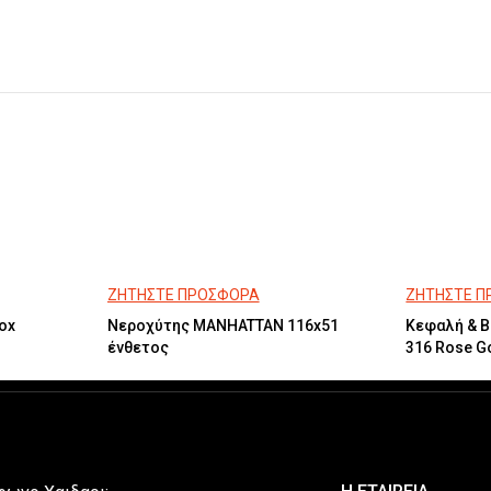
ΖΗΤΗΣΤΕ ΠΡΟΣΦΟΡΑ
ΖΗΤΗΣΤΕ 
ox
Νεροχύτης MANHATTAN 116x51
Κεφαλή & Β
ένθετος
316 Rose G