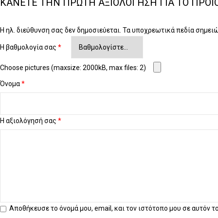
ΚΆΝΕΤΕ ΤΗΝ ΠΡΏΤΗ ΑΞΙΟΛΌΓΗΣΗ ΓΙΑ ΤΟ ΠΡΟΪ
Η ηλ. διεύθυνση σας δεν δημοσιεύεται.
Τα υποχρεωτικά πεδία σημει
Η βαθμολογία σας
*
Choose pictures (maxsize: 2000kB, max files: 2)
Όνομα
*
Η αξιολόγησή σας
*
Αποθήκευσε το όνομά μου, email, και τον ιστότοπο μου σε αυτόν 