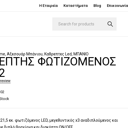
Η Εταιρεία
Καταστήματα
Blog
Επικοινωνία
ome
,
Αξεσουάρ Μπάνιου
,
Καθρεπτες Led
,
ΜΠΑΝΙΟ
ΈΠΤΗΣ ΦΩΤΙΖΌΜΕΝΟΣ
2
 review
D02
 Stock
21,5 εκ. φωτιζόμενος LED, μεγεθυντικός x3 αναδιπλούμενος και
με διπλό βραχίονα και διακόπτη ON/OFF