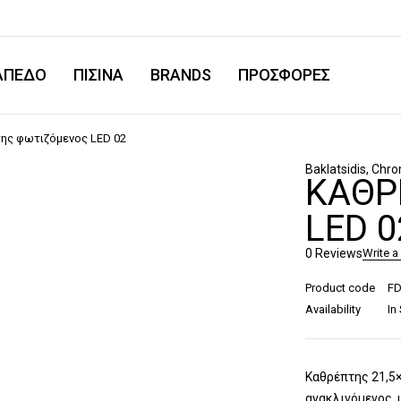
ΑΠΕΔΟ
ΠΙΣΙΝΑ
BRANDS
ΠΡΟΣΦΟΡΕΣ
ης φωτιζόμενος LED 02
Baklatsidis
,
Chr
ΚΑΘΡ
LED 0
0 Reviews
Write a
Product code
F
Availability
In
Καθρέπτης 21,5×
ανακλινόμενος, 