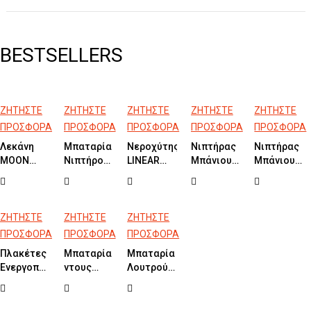
BESTSELLERS
ΖΗΤΗΣΤΕ
ΖΗΤΗΣΤΕ
ΖΗΤΗΣΤΕ
ΖΗΤΗΣΤΕ
ΖΗΤΗΣΤΕ
ΠΡΟΣΦΟΡΑ
ΠΡΟΣΦΟΡΑ
ΠΡΟΣΦΟΡΑ
ΠΡΟΣΦΟΡΑ
ΠΡΟΣΦΟΡΑ
Λεκάνη
Μπαταρία
Νεροχύτης
Νιπτήρας
Νιπτήρας
MOON
Νιπτήρος
LINEAR
Μπάνιου
Μπάνιου
Clean
εντοιχισμού
100x50
FLAT
GAIA
Flush®
3 οπών
ένθετοι
WHITE
WHITE
WHITE
ELETTA
121,6x46cm
87,5x39,5
GLOSSY
TECNO
&
ΖΗΤΗΣΤΕ
ΖΗΤΗΣΤΕ
ΖΗΤΗΣΤΕ
Black
56x39,5cm
ΠΡΟΣΦΟΡΑ
ΠΡΟΣΦΟΡΑ
ΠΡΟΣΦΟΡΑ
Brushed
Πλακέτες
Μπαταρία
Μπαταρία
Ενεργοποίησης
ντους
Λουτρού
38732
PRINCETON
SLIM Inox
COLOURS
CD801
GROHE
Chrome