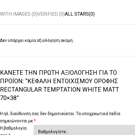
WITH IMAGES (
0
)
VERIFIED (
0
)
ALL STARS(
0
)
Δεν υπάρχει καμία αξιολόγηση ακόμη.
ΚΆΝΕΤΕ ΤΗΝ ΠΡΏΤΗ ΑΞΙΟΛΌΓΗΣΗ ΓΙΑ ΤΟ
ΠΡΟΪΌΝ: “ΚΕΦΑΛΉ ΕΝΤΟΙΧΙΣΜΟΎ ΟΡΟΦΉΣ
RECTANGULAR TEMPTATION WHITE MATT
70×38”
Η ηλ. διεύθυνση σας δεν δημοσιεύεται.
Τα υποχρεωτικά πεδία
σημειώνονται με
*
Η βαθμολογία