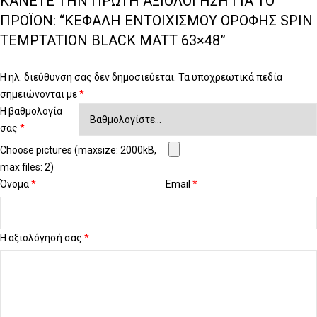
ΚΆΝΕΤΕ ΤΗΝ ΠΡΏΤΗ ΑΞΙΟΛΌΓΗΣΗ ΓΙΑ ΤΟ
ΠΡΟΪΌΝ: “ΚΕΦΑΛΉ ΕΝΤΟΙΧΙΣΜΟΎ ΟΡΟΦΉΣ SPIN
TEMPTATION BLACK MATT 63×48”
Η ηλ. διεύθυνση σας δεν δημοσιεύεται.
Τα υποχρεωτικά πεδία
σημειώνονται με
*
Η βαθμολογία
σας
*
Choose pictures (maxsize: 2000kB,
max files: 2)
Όνομα
*
Email
*
Η αξιολόγησή σας
*