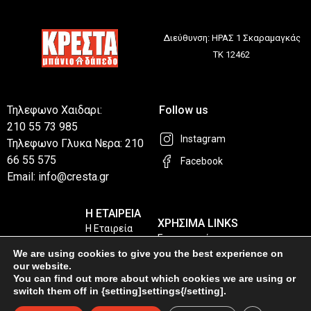
Διεύθυνση: ΗΡΑΣ 1 Σκαραμαγκάς
ΤΚ 12462
Τηλεφωνο Χαιδαρι:
Follow us
210 55 73 985
Instagram
Τηλεφωνο Γλυκα Νερα: 210
66 55 575
Facebook
Email: info@cresta.gr
Η ΕΤΑΙΡΕΙΑ
ΧΡΗΣΙΜΑ LINKS
Η Εταιρεία
Επικοινωνία
Καταστήματα
We are using cookies to give you the best experience on
Privacy Policy
our website.
You can find out more about which cookies we are using or
Συχνές Ερωτήσεις
switch them off in {setting]settings{/setting].