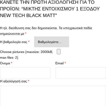
ΚΆΝΕΤΕ ΤΗΝ ΠΡΏΤΗ ΑΞΙΟΛΌΓΗΣΗ ΓΙΑ ΤΟ
ΠΡΟΪΌΝ: “ΜΊΚΤΗΣ ΕΝΤΟΙΧΙΣΜΟΎ 1 ΕΞΌΔΟΥ
NEW TECH BLACK MATT”
Η ηλ. διεύθυνση σας δεν δημοσιεύεται.
Τα υποχρεωτικά πεδία
σημειώνονται με
*
Η βαθμολογία σας
*
Choose pictures (maxsize: 2000kB,
max files: 2)
Όνομα
*
Email
*
Η αξιολόγησή σας
*