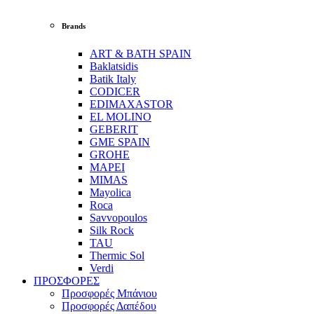
Brands
ART & BATH SPAIN
Baklatsidis
Batik Italy
CODICER
EDIMAXASTOR
EL MOLINO
GEBERIT
GME SPAIN
GROHE
MAPEI
MIMAS
Mayolica
Roca
Savvopoulos
Silk Rock
TAU
Thermic Sol
Verdi
ΠΡΟΣΦΟΡΕΣ
Προσφορές Μπάνιου
Προσφορές Δαπέδου