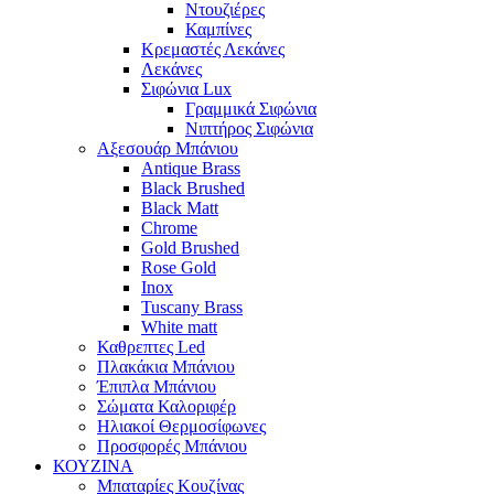
Ντουζιέρες
Καμπίνες
Κρεμαστές Λεκάνες
Λεκάνες
Σιφώνια Lux
Γραμμικά Σιφώνια
Νιπτήρος Σιφώνια
Αξεσουάρ Μπάνιου
Antique Brass
Black Brushed
Black Matt
Chrome
Gold Brushed
Rose Gold
Inox
Tuscany Brass
White matt
Καθρεπτες Led
Πλακάκια Μπάνιου
Έπιπλα Μπάνιου
Σώματα Καλοριφέρ
Ηλιακοί Θερμοσίφωνες
Προσφορές Μπάνιου
ΚΟΥΖΙΝΑ
Μπαταρίες Κουζίνας