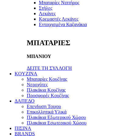
Μπαταρίες Νιπτήρος
Στήλες
Λεκάνες
Κρεμαστές Λεκάνες
Εντοιχισμένα Καζανάκια
ΜΠΑΤΑΡΙΕΣ
ΜΠΑΝΙΟΥ
ΔΕΙΤΕ ΤΗ ΣΥΛΛΟΓΗ
KOYZINA
Μπαταρίες Κουζίνας
Νεροχύτες
Πλακάκια Κουζίνας
Προσφορές Κουζίνας
ΔΑΠΕΔΟ
Επενδυση Τοιχου
Επικολλητικά Υλικά
Πλακάκια Εξωτερικού Χώρου
Πλακάκια Εσωτερικού Χώρου
ΠΙΣΙΝΑ
BRANDS