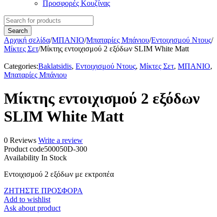
Προσφορές Κουζίνας
Αρχική σελίδα
/
ΜΠΑΝΙΟ
/
Μπαταρίες Μπάνιου
/
Εντοιχισμού Ντους
/
Μίκτες Σετ
/
Μίκτης εντοιχισμού 2 εξόδων SLIM White Matt
Categories:
Baklatsidis
,
Εντοιχισμού Ντους
,
Μίκτες Σετ
,
ΜΠΑΝΙΟ
,
Μπαταρίες Μπάνιου
Μίκτης εντοιχισμού 2 εξόδων
SLIM White Matt
0 Reviews
Write a review
Product code
500050D-300
Availability
In Stock
Εντοιχισμού 2 εξόδων με εκτροπέα
ΖΗΤΗΣΤΕ ΠΡΟΣΦΟΡΑ
Add to wishlist
Ask about product