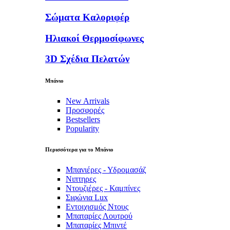
Σώματα Καλοριφέρ
Ηλιακοί Θερμοσίφωνες
3D Σχέδια Πελατών
Μπάνιο
New Arrivals
Προσφορές
Bestsellers
Popularity
Περισσότερα για το Μπάνιο
Μπανιέρες - Υδρομασάζ
Νιπτηρες
Ντουζιέρες - Καμπίνες
Σιφώνια Lux
Εντοιχισμός Ντους
Μπαταρίες Λουτρού
Μπαταρίες Μπιντέ