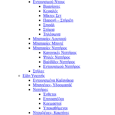
Εντοιχισμού Ντους
Βραχίονες
Κεφαλές
Μίκτες Σετ
Παροχή – Στήριξη
Σπιράλ
Στόμια
Τηλέφωνα
Μπαταρίες Λουτρού
Μπαταρίες Μπιντέ
Μπαταρίες Νιπτήρος
Κανονικές Νιπτήρος
Ψηλές Νιπτήρος
Βαλβίδες Νιπτήρος
Εντοιχισμού Νιπτήρος
Στήλες
Είδη Υγιεινής
Εντοιχισμένα Καζανάκια
Μπανιέρες- Υδρομασάζ
Νιπτήρες
Ένθετοι
Επιτραπέζιοι
Κρεμαστοί
Υποκαθήμενοι
Ντουζιέρες- Καμπίνες