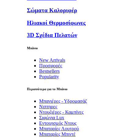
Σώματα Καλοριφέρ
Ηλιακοί Θερμοσίφωνες
3D Σχέδια Πελατών
Μπάνιο
New Arrivals
Προσφορές
Bestsellers
Popularity
Περισσότερα για το Μπάνιο
Μπανιέρες - Υδρομασάζ
Νιπτηρες
Ντουζιέρες - Καμπίνες
Σιφώνια Lux
Εντοιχισμός Ντους
Μπαταρίες Λουτρού
Μπαταρίες Μπιντέ