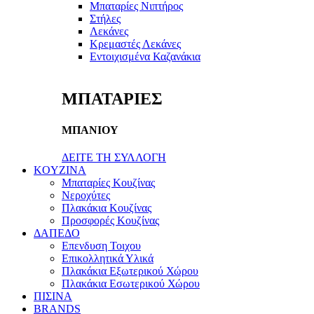
Μπαταρίες Νιπτήρος
Στήλες
Λεκάνες
Κρεμαστές Λεκάνες
Εντοιχισμένα Καζανάκια
ΜΠΑΤΑΡΙΕΣ
ΜΠΑΝΙΟΥ
ΔΕΙΤΕ ΤΗ ΣΥΛΛΟΓΗ
KOYZINA
Μπαταρίες Κουζίνας
Νεροχύτες
Πλακάκια Κουζίνας
Προσφορές Κουζίνας
ΔΑΠΕΔΟ
Επενδυση Τοιχου
Επικολλητικά Υλικά
Πλακάκια Εξωτερικού Χώρου
Πλακάκια Εσωτερικού Χώρου
ΠΙΣΙΝΑ
BRANDS