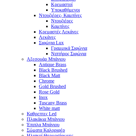
Κρεμαστοί
Υποκαθήμενοι
Ντουζιέρες- Καμπίνες
Ντουζιέρες
Καμπίνες
Κρεμαστές Λεκάνες
Λεκάνες
Σιφώνια Lux
Γραμμικά Σιφώνια
Νιπτήρος Σιφώνια
Αξεσουάρ Μπάνιου
Antique Brass
Black Brushed
Black Matt
Chrome
Gold Brushed
Rose Gold
Inox
Tuscany Brass
White matt
Καθρεπτες Led
Πλακάκια Μπάνιου
Έπιπλα Μπάνιου
Σώματα Καλοριφέρ
Ηλιακοί Θερμοσίφωνες