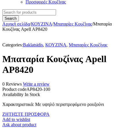
Προσφορές Κουζίνας
Αρχική σελίδα
/
ΚΟΥΖΙΝΑ
/
Μπαταρίες Κουζίνας
/
Μπαταρία
Κουζίνας Apell AP8420
Categories:
Baklatsidis
,
ΚΟΥΖΙΝΑ
,
Μπαταρίες Κουζίνας
Μπαταρία Κουζίνας Apell
AP8420
0 Reviews
Write a review
Product code
AP8420-100
Availability
In Stock
Χαρακτηριστικά
: Με υψηλό περιστρεφόμενο ρουξούνι
ΖΗΤΗΣΤΕ ΠΡΟΣΦΟΡΑ
Add to wishlist
Ask about product