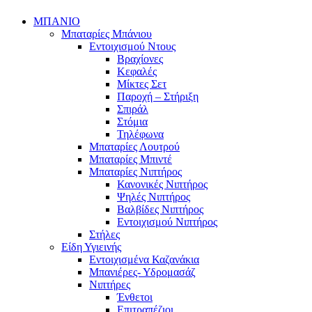
ΜΠΑΝΙΟ
Μπαταρίες Μπάνιου
Εντοιχισμού Ντους
Βραχίονες
Κεφαλές
Μίκτες Σετ
Παροχή – Στήριξη
Σπιράλ
Στόμια
Τηλέφωνα
Μπαταρίες Λουτρού
Μπαταρίες Μπιντέ
Μπαταρίες Νιπτήρος
Κανονικές Νιπτήρος
Ψηλές Νιπτήρος
Βαλβίδες Νιπτήρος
Εντοιχισμού Νιπτήρος
Στήλες
Είδη Υγιεινής
Εντοιχισμένα Καζανάκια
Μπανιέρες- Υδρομασάζ
Νιπτήρες
Ένθετοι
Επιτραπέζιοι