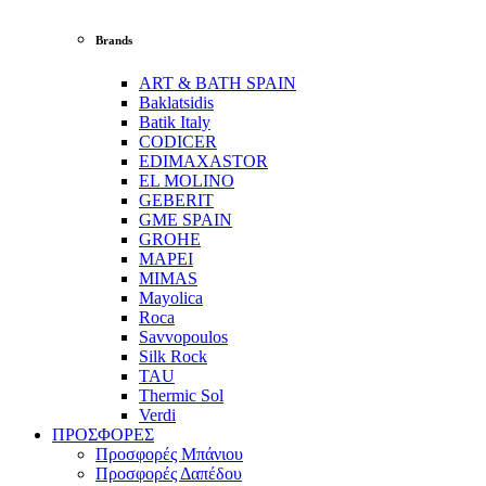
Brands
ART & BATH SPAIN
Baklatsidis
Batik Italy
CODICER
EDIMAXASTOR
EL MOLINO
GEBERIT
GME SPAIN
GROHE
MAPEI
MIMAS
Mayolica
Roca
Savvopoulos
Silk Rock
TAU
Thermic Sol
Verdi
ΠΡΟΣΦΟΡΕΣ
Προσφορές Μπάνιου
Προσφορές Δαπέδου