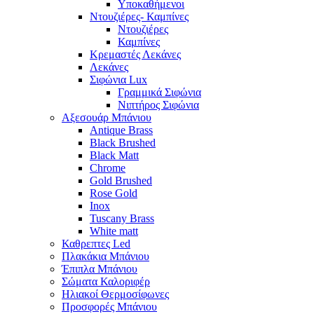
Υποκαθήμενοι
Ντουζιέρες- Καμπίνες
Ντουζιέρες
Καμπίνες
Κρεμαστές Λεκάνες
Λεκάνες
Σιφώνια Lux
Γραμμικά Σιφώνια
Νιπτήρος Σιφώνια
Αξεσουάρ Μπάνιου
Antique Brass
Black Brushed
Black Matt
Chrome
Gold Brushed
Rose Gold
Inox
Tuscany Brass
White matt
Καθρεπτες Led
Πλακάκια Μπάνιου
Έπιπλα Μπάνιου
Σώματα Καλοριφέρ
Ηλιακοί Θερμοσίφωνες
Προσφορές Μπάνιου