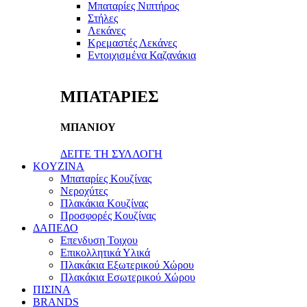
Μπαταρίες Νιπτήρος
Στήλες
Λεκάνες
Κρεμαστές Λεκάνες
Εντοιχισμένα Καζανάκια
ΜΠΑΤΑΡΙΕΣ
ΜΠΑΝΙΟΥ
ΔΕΙΤΕ ΤΗ ΣΥΛΛΟΓΗ
KOYZINA
Μπαταρίες Κουζίνας
Νεροχύτες
Πλακάκια Κουζίνας
Προσφορές Κουζίνας
ΔΑΠΕΔΟ
Επενδυση Τοιχου
Επικολλητικά Υλικά
Πλακάκια Εξωτερικού Χώρου
Πλακάκια Εσωτερικού Χώρου
ΠΙΣΙΝΑ
BRANDS