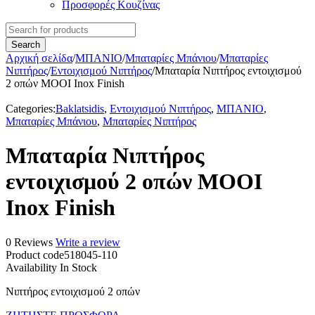
Προσφορές Κουζίνας
Αρχική σελίδα
/
ΜΠΑΝΙΟ
/
Μπαταρίες Μπάνιου
/
Μπαταρίες
Νιπτήρος
/
Εντοιχισμού Νιπτήρος
/
Μπαταρία Νιπτήρος εντοιχισμού
2 οπών MOOI Inox Finish
Categories:
Baklatsidis
,
Εντοιχισμού Νιπτήρος
,
ΜΠΑΝΙΟ
,
Μπαταρίες Μπάνιου
,
Μπαταρίες Νιπτήρος
Μπαταρία Νιπτήρος
εντοιχισμού 2 οπών MOOI
Inox Finish
0 Reviews
Write a review
Product code
518045-110
Availability
In Stock
Νιπτήρος εντοιχισμού 2 οπών