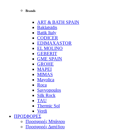
Brands
ART & BATH SPAIN
Baklatsidis
Batik Italy
CODICER
EDIMAXASTOR
EL MOLINO
GEBERIT
GME SPAIN
GROHE
MAPEI
MIMAS
Mayolica
Roca
Savvopoulos
Silk Rock
TAU
Thermic Sol
Verdi
ΠΡΟΣΦΟΡΕΣ
Προσφορές Μπάνιου
Προσφορές Δαπέδου