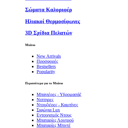
Σώματα Καλοριφέρ
Ηλιακοί Θερμοσίφωνες
3D Σχέδια Πελατών
Μπάνιο
New Arrivals
Προσφορές
Bestsellers
Popularity
Περισσότερα για το Μπάνιο
Μπανιέρες - Υδρομασάζ
Νιπτηρες
Ντουζιέρες - Καμπίνες
Σιφώνια Lux
Εντοιχισμός Ντους
Μπαταρίες Λουτρού
Μπαταρίες Μπιντέ