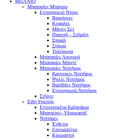
ΜΠΑΝΙΟ
Μπαταρίες Μπάνιου
Εντοιχισμού Ντους
Βραχίονες
Κεφαλές
Μίκτες Σετ
Παροχή – Στήριξη
Σπιράλ
Στόμια
Τηλέφωνα
Μπαταρίες Λουτρού
Μπαταρίες Μπιντέ
Μπαταρίες Νιπτήρος
Κανονικές Νιπτήρος
Ψηλές Νιπτήρος
Βαλβίδες Νιπτήρος
Εντοιχισμού Νιπτήρος
Στήλες
Είδη Υγιεινής
Εντοιχισμένα Καζανάκια
Μπανιέρες- Υδρομασάζ
Νιπτήρες
Ένθετοι
Επιτραπέζιοι
Κρεμαστοί