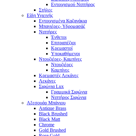
Εντοιχισμού Νιπτήρος
Στήλες
Είδη Υγιεινής
Εντοιχισμένα Καζανάκια
Μπανιέρες- Υδρομασάζ
Νιπτήρες
Ένθετοι
Επιτραπέζιοι
Κρεμαστοί
Υποκαθήμενοι
Ντουζιέρες- Καμπίνες
Ντουζιέρες
Καμπίνες
Κρεμαστές Λεκάνες
Λεκάνες
Σιφώνια Lux
Γραμμικά Σιφώνια
Νιπτήρος Σιφώνια
Αξεσουάρ Μπάνιου
Antique Brass
Black Brushed
Black Matt
Chrome
Gold Brushed
Rose Gold