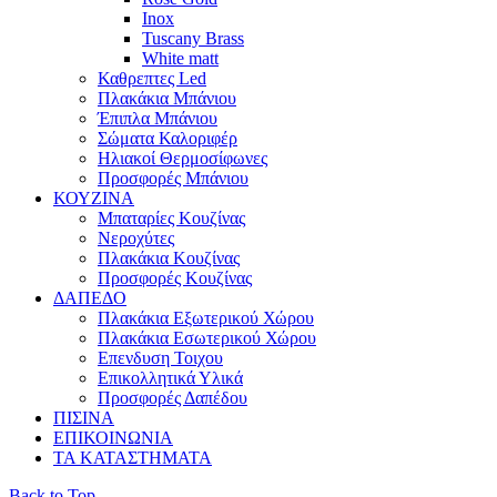
Inox
Tuscany Brass
White matt
Καθρεπτες Led
Πλακάκια Μπάνιου
Έπιπλα Μπάνιου
Σώματα Καλοριφέρ
Ηλιακοί Θερμοσίφωνες
Προσφορές Μπάνιου
ΚΟΥΖΙΝΑ
Μπαταρίες Κουζίνας
Νεροχύτες
Πλακάκια Κουζίνας
Προσφορές Κουζίνας
ΔΑΠΕΔΟ
Πλακάκια Εξωτερικού Χώρου
Πλακάκια Εσωτερικού Χώρου
Επενδυση Τοιχου
Επικολλητικά Υλικά
Προσφορές Δαπέδου
ΠΙΣΙΝΑ
ΕΠΙΚΟΙΝΩΝΙΑ
ΤΑ ΚΑΤΑΣΤΗΜΑΤΑ
Back to Top