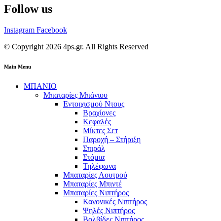
Follow us
Instagram
Facebook
© Copyright 2026 4ps.gr. All Rights Reserved
Main Menu
ΜΠΑΝΙΟ
Μπαταρίες Μπάνιου
Εντοιχισμού Ντους
Βραχίονες
Κεφαλές
Μίκτες Σετ
Παροχή – Στήριξη
Σπιράλ
Στόμια
Τηλέφωνα
Μπαταρίες Λουτρού
Μπαταρίες Μπιντέ
Μπαταρίες Νιπτήρος
Κανονικές Νιπτήρος
Ψηλές Νιπτήρος
Βαλβίδες Νιπτήρος