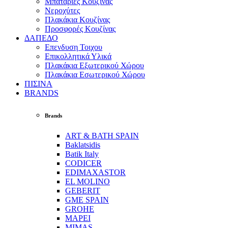
Μπαταρίες Κουζίνας
Νεροχύτες
Πλακάκια Κουζίνας
Προσφορές Κουζίνας
ΔΑΠΕΔΟ
Επενδυση Τοιχου
Επικολλητικά Υλικά
Πλακάκια Εξωτερικού Χώρου
Πλακάκια Εσωτερικού Χώρου
ΠΙΣΙΝΑ
BRANDS
Brands
ART & BATH SPAIN
Baklatsidis
Batik Italy
CODICER
EDIMAXASTOR
EL MOLINO
GEBERIT
GME SPAIN
GROHE
MAPEI
MIMAS