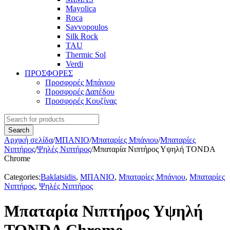
Mayolica
Roca
Savvopoulos
Silk Rock
TAU
Thermic Sol
Verdi
ΠΡΟΣΦΟΡΕΣ
Προσφορές Μπάνιου
Προσφορές Δαπέδου
Προσφορές Κουζίνας
Αρχική σελίδα
/
ΜΠΑΝΙΟ
/
Μπαταρίες Μπάνιου
/
Μπαταρίες
Νιπτήρος
/
Ψηλές Νιπτήρος
/
Μπαταρία Νιπτήρος Υψηλή TONDA
Chrome
Categories:
Baklatsidis
,
ΜΠΑΝΙΟ
,
Μπαταρίες Μπάνιου
,
Μπαταρίες
Νιπτήρος
,
Ψηλές Νιπτήρος
Μπαταρία Νιπτήρος Υψηλή