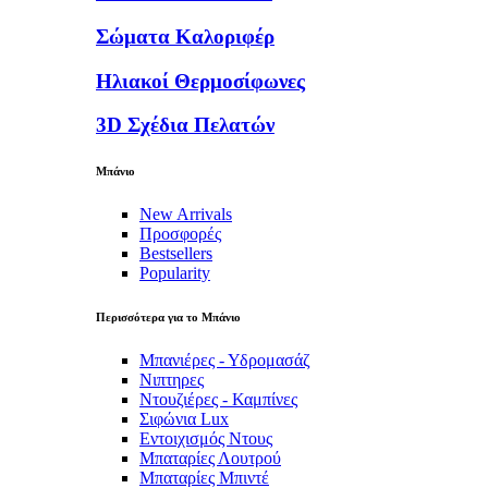
Σώματα Καλοριφέρ
Ηλιακοί Θερμοσίφωνες
3D Σχέδια Πελατών
Μπάνιο
New Arrivals
Προσφορές
Bestsellers
Popularity
Περισσότερα για το Μπάνιο
Μπανιέρες - Υδρομασάζ
Νιπτηρες
Ντουζιέρες - Καμπίνες
Σιφώνια Lux
Εντοιχισμός Ντους
Μπαταρίες Λουτρού
Μπαταρίες Μπιντέ