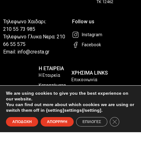
ΤΚ 12462
Τηλεφωνο Χαιδαρι:
Follow us
210 55 73 985
Instagram
Τηλεφωνο Γλυκα Νερα: 210
66 55 575
Facebook
Email: info@cresta.gr
Η ΕΤΑΙΡΕΙΑ
ΧΡΗΣΙΜΑ LINKS
Η Εταιρεία
Επικοινωνία
Καταστήματα
Privacy Policy
We are using cookies to give you the best experience on
our website.
Συχνές Ερωτήσεις
You can find out more about which cookies we are using or
switch them off in {setting]settings{/setting].
© Copyright 2026 4ps.gr. All Rights Reserved
Κλείσιμο του
ΑΠΟΔΟΧΗ
ΑΠΟΡΡΙΨΗ
ΕΠΙΛΟΓΕΣ