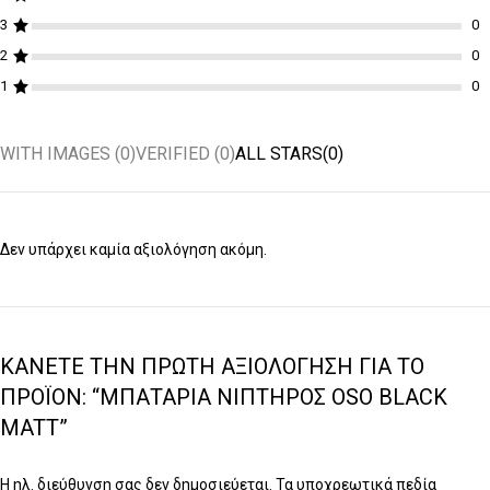
3
2
1
WITH IMAGES (
0
)
VERIFIED (
0
)
ALL STARS(
0
)
Δεν υπάρχει καμία αξιολόγηση ακόμη.
ΚΆΝΕΤΕ ΤΗΝ ΠΡΏΤΗ ΑΞΙΟΛΌΓΗΣΗ ΓΙΑ ΤΟ
ΠΡΟΪΌΝ: “ΜΠΑΤΑΡΊΑ ΝΙΠΤΉΡΟΣ OSO BLACK
MATT”
Η ηλ. διεύθυνση σας δεν δημοσιεύεται.
Τα υποχρεωτικά πεδία