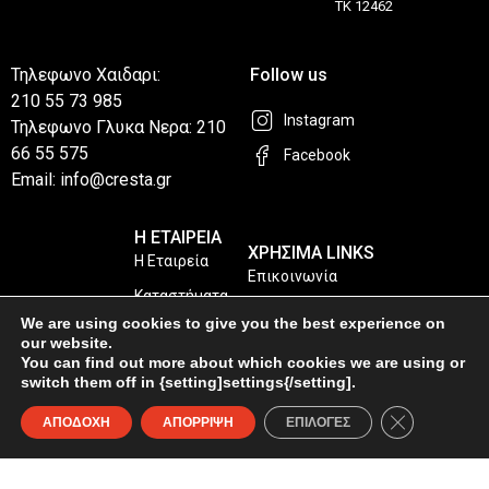
ΤΚ 12462
Τηλεφωνο Χαιδαρι:
Follow us
210 55 73 985
Instagram
Τηλεφωνο Γλυκα Νερα: 210
66 55 575
Facebook
Email: info@cresta.gr
Η ΕΤΑΙΡΕΙΑ
ΧΡΗΣΙΜΑ LINKS
Η Εταιρεία
Επικοινωνία
Καταστήματα
Privacy Policy
We are using cookies to give you the best experience on
our website.
Συχνές Ερωτήσεις
You can find out more about which cookies we are using or
switch them off in {setting]settings{/setting].
© Copyright 2026 4ps.gr. All Rights Reserved
Κλείσιμο του
ΑΠΟΔΟΧΗ
ΑΠΟΡΡΙΨΗ
ΕΠΙΛΟΓΕΣ