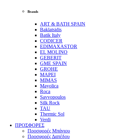
Brands
ART & BATH SPAIN
Baklatsidis
Batik Italy
CODICER
EDIMAXASTOR
EL MOLINO
GEBERIT
GME SPAIN
GROHE
MAPEI
MIMAS
Mayolica
Roca
Savvopoulos
Silk Rock
TAU
Thermic Sol
Verdi
ΠΡΟΣΦΟΡΕΣ
Προσφορές Μπάνιου
Προσφορές Δαπέδου