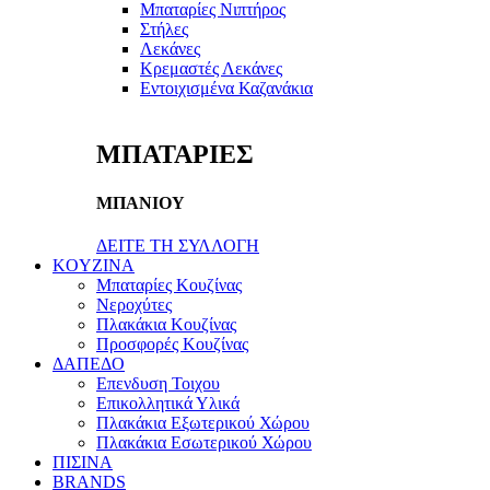
Μπαταρίες Νιπτήρος
Στήλες
Λεκάνες
Κρεμαστές Λεκάνες
Εντοιχισμένα Καζανάκια
ΜΠΑΤΑΡΙΕΣ
ΜΠΑΝΙΟΥ
ΔΕΙΤΕ ΤΗ ΣΥΛΛΟΓΗ
KOYZINA
Μπαταρίες Κουζίνας
Νεροχύτες
Πλακάκια Κουζίνας
Προσφορές Κουζίνας
ΔΑΠΕΔΟ
Επενδυση Τοιχου
Επικολλητικά Υλικά
Πλακάκια Εξωτερικού Χώρου
Πλακάκια Εσωτερικού Χώρου
ΠΙΣΙΝΑ
BRANDS