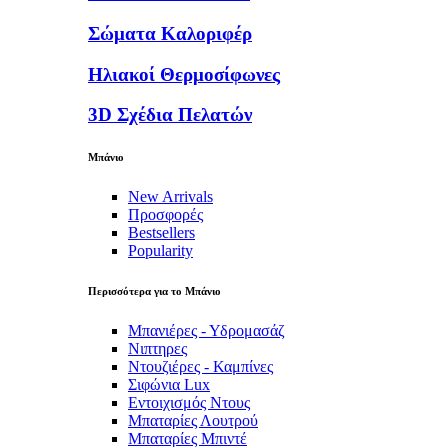
Σώματα Καλοριφέρ
Ηλιακοί Θερμοσίφωνες
3D Σχέδια Πελατών
Μπάνιο
New Arrivals
Προσφορές
Bestsellers
Popularity
Περισσότερα για το Μπάνιο
Μπανιέρες - Υδρομασάζ
Νιπτηρες
Ντουζιέρες - Καμπίνες
Σιφώνια Lux
Εντοιχισμός Ντους
Μπαταρίες Λουτρού
Μπαταρίες Μπιντέ