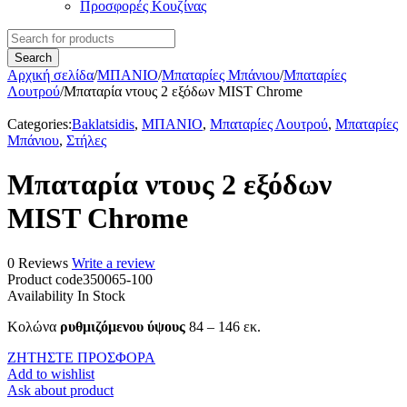
Προσφορές Κουζίνας
Αρχική σελίδα
/
ΜΠΑΝΙΟ
/
Μπαταρίες Μπάνιου
/
Μπαταρίες
Λουτρού
/
Μπαταρία ντους 2 εξόδων MIST Chrome
Categories:
Baklatsidis
,
ΜΠΑΝΙΟ
,
Μπαταρίες Λουτρού
,
Μπαταρίες
Μπάνιου
,
Στήλες
Μπαταρία ντους 2 εξόδων
MIST Chrome
0 Reviews
Write a review
Product code
350065-100
Availability
In Stock
Κολώνα
ρυθμιζόμενου ύψους
84 – 146 εκ.
ΖΗΤΗΣΤΕ ΠΡΟΣΦΟΡΑ
Add to wishlist
Ask about product