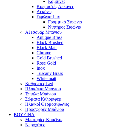
Καμπίνες
Κρεμαστές Λεκάνες
Λεκάνες
Σιφώνια Lux
Γραμμικά Σιφώνια
Νιπτήρος Σιφώνια
Αξεσουάρ Μπάνιου
Antique Brass
Black Brushed
Black Matt
Chrome
Gold Brushed
Rose Gold
Inox
Tuscany Brass
White matt
Καθρεπτες Led
Πλακάκια Μπάνιου
Έπιπλα Μπάνιου
Σώματα Καλοριφέρ
Ηλιακοί Θερμοσίφωνες
Προσφορές Μπάνιου
ΚΟΥΖΙΝΑ
Μπαταρίες Κουζίνας
Νεροχύτες