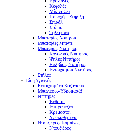
Βραχίονες
Κεφαλές
Μίκτες Σετ
Παροχή – Στήριξη
Σπιράλ
Στόμια
Τηλέφωνα
Μπαταρίες Λουτρού
Μπαταρίες Μπιντέ
Μπαταρίες Νιπτήρος
Κανονικές Νιπτήρος
Ψηλές Νιπτήρος
Βαλβίδες Νιπτήρος
Εντοιχισμού Νιπτήρος
Στήλες
Είδη Υγιεινής
Εντοιχισμένα Καζανάκια
Μπανιέρες- Υδρομασάζ
Νιπτήρες
Ένθετοι
Επιτραπέζιοι
Κρεμαστοί
Υποκαθήμενοι
Ντουζιέρες- Καμπίνες
Ντουζιέρες