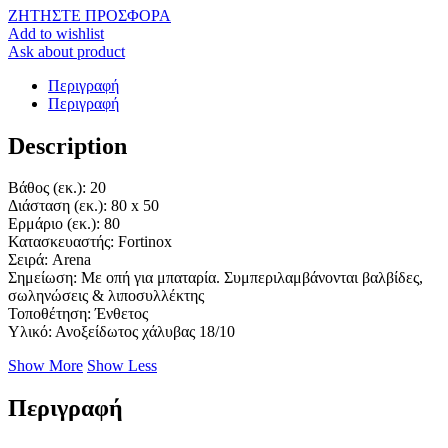
ΖΗΤΗΣΤΕ ΠΡΟΣΦΟΡΑ
Add to wishlist
Ask about product
Περιγραφή
Περιγραφή
Description
Βάθος (εκ.)
: 20
Διάσταση (εκ.)
: 80 x 50
Ερμάριο (εκ.)
: 80
Κατασκευαστής
: Fortinox
Σειρά
: Arena
Σημείωση
: Με οπή για μπαταρία. Συμπεριλαμβάνονται βαλβίδες,
σωληνώσεις & λιποσυλλέκτης
Τοποθέτηση
: Ένθετος
Υλικό
: Ανοξείδωτος χάλυβας 18/10
Show More
Show Less
Περιγραφή