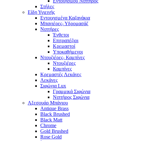
Εντοιχισμού Νιπτήρος
Στήλες
Είδη Υγιεινής
Εντοιχισμένα Καζανάκια
Μπανιέρες- Υδρομασάζ
Νιπτήρες
Ένθετοι
Επιτραπέζιοι
Κρεμαστοί
Υποκαθήμενοι
Ντουζιέρες- Καμπίνες
Ντουζιέρες
Καμπίνες
Κρεμαστές Λεκάνες
Λεκάνες
Σιφώνια Lux
Γραμμικά Σιφώνια
Νιπτήρος Σιφώνια
Αξεσουάρ Μπάνιου
Antique Brass
Black Brushed
Black Matt
Chrome
Gold Brushed
Rose Gold