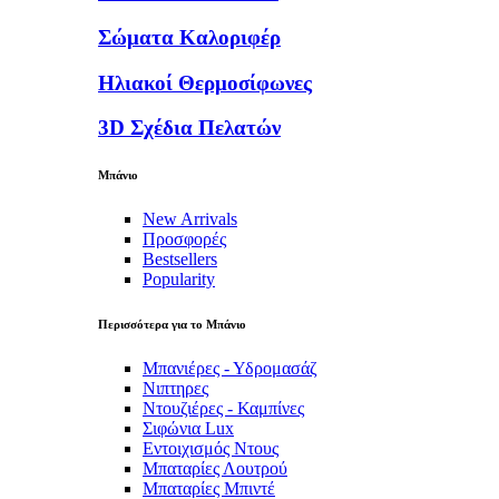
Σώματα Καλοριφέρ
Ηλιακοί Θερμοσίφωνες
3D Σχέδια Πελατών
Μπάνιο
New Arrivals
Προσφορές
Bestsellers
Popularity
Περισσότερα για το Μπάνιο
Μπανιέρες - Υδρομασάζ
Νιπτηρες
Ντουζιέρες - Καμπίνες
Σιφώνια Lux
Εντοιχισμός Ντους
Μπαταρίες Λουτρού
Μπαταρίες Μπιντέ