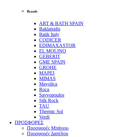
Brands
ART & BATH SPAIN
Baklatsidis
Batik Italy
CODICER
EDIMAXASTOR
EL MOLINO
GEBERIT
GME SPAIN
GROHE
MAPEI
MIMAS
Mayolica
Roca
Savvopoulos
Silk Rock
TAU
Thermic Sol
Verdi
ΠΡΟΣΦΟΡΕΣ
Προσφορές Μπάνιου
Προσφορές Δαπέδου