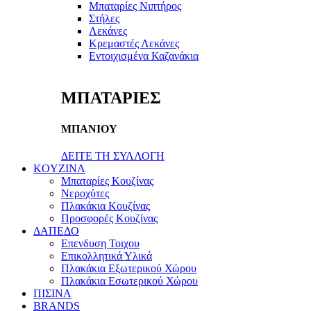
Μπαταρίες Νιπτήρος
Στήλες
Λεκάνες
Κρεμαστές Λεκάνες
Εντοιχισμένα Καζανάκια
ΜΠΑΤΑΡΙΕΣ
ΜΠΑΝΙΟΥ
ΔΕΙΤΕ ΤΗ ΣΥΛΛΟΓΗ
KOYZINA
Μπαταρίες Κουζίνας
Νεροχύτες
Πλακάκια Κουζίνας
Προσφορές Κουζίνας
ΔΑΠΕΔΟ
Επενδυση Τοιχου
Επικολλητικά Υλικά
Πλακάκια Εξωτερικού Χώρου
Πλακάκια Εσωτερικού Χώρου
ΠΙΣΙΝΑ
BRANDS