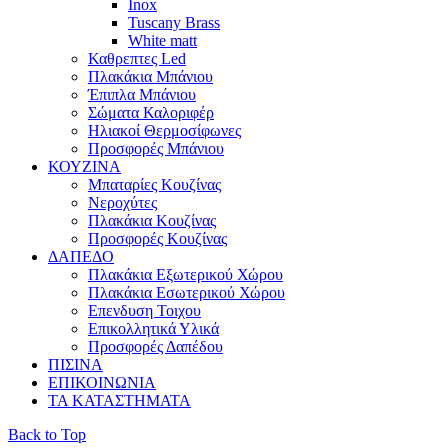
Inox
Tuscany Brass
White matt
Καθρεπτες Led
Πλακάκια Μπάνιου
Έπιπλα Μπάνιου
Σώματα Καλοριφέρ
Ηλιακοί Θερμοσίφωνες
Προσφορές Μπάνιου
ΚΟΥΖΙΝΑ
Μπαταρίες Κουζίνας
Νεροχύτες
Πλακάκια Κουζίνας
Προσφορές Κουζίνας
ΔΑΠΕΔΟ
Πλακάκια Εξωτερικού Χώρου
Πλακάκια Εσωτερικού Χώρου
Επενδυση Τοιχου
Επικολλητικά Υλικά
Προσφορές Δαπέδου
ΠΙΣΙΝΑ
ΕΠΙΚΟΙΝΩΝΙΑ
ΤΑ ΚΑΤΑΣΤΗΜΑΤΑ
Back to Top