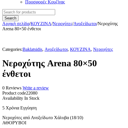
Προσφορές Κουζίνας
Αρχική σελίδα
/
ΚΟΥΖΙΝΑ
/
Νεροχύτες
/
Ανοξείδωτοι
/
Νεροχύτης
Arena 80×50 ένθετοι
Categories:
Baklatsidis
,
Ανοξείδωτοι
,
ΚΟΥΖΙΝΑ
,
Νεροχύτες
Νεροχύτης Arena 80×50
ένθετοι
0 Reviews
Write a review
Product code
22080
Availability
In Stock
5 Χρόνια Εγγύηση
Νεροχύτες από Ανοξείδωτο Χάλυβα (18/10)
ΑΘΟΡΥΒΟΙ