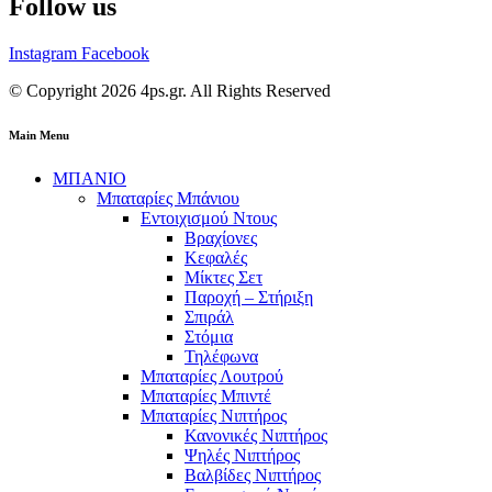
Follow us
Instagram
Facebook
© Copyright 2026 4ps.gr. All Rights Reserved
Main Menu
ΜΠΑΝΙΟ
Μπαταρίες Μπάνιου
Εντοιχισμού Ντους
Βραχίονες
Κεφαλές
Μίκτες Σετ
Παροχή – Στήριξη
Σπιράλ
Στόμια
Τηλέφωνα
Μπαταρίες Λουτρού
Μπαταρίες Μπιντέ
Μπαταρίες Νιπτήρος
Κανονικές Νιπτήρος
Ψηλές Νιπτήρος
Βαλβίδες Νιπτήρος