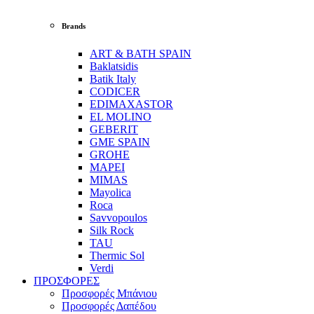
Brands
ART & BATH SPAIN
Baklatsidis
Batik Italy
CODICER
EDIMAXASTOR
EL MOLINO
GEBERIT
GME SPAIN
GROHE
MAPEI
MIMAS
Mayolica
Roca
Savvopoulos
Silk Rock
TAU
Thermic Sol
Verdi
ΠΡΟΣΦΟΡΕΣ
Προσφορές Μπάνιου
Προσφορές Δαπέδου