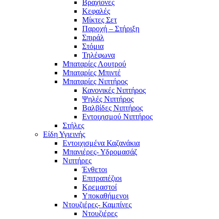
Βραχίονες
Κεφαλές
Μίκτες Σετ
Παροχή – Στήριξη
Σπιράλ
Στόμια
Τηλέφωνα
Μπαταρίες Λουτρού
Μπαταρίες Μπιντέ
Μπαταρίες Νιπτήρος
Κανονικές Νιπτήρος
Ψηλές Νιπτήρος
Βαλβίδες Νιπτήρος
Εντοιχισμού Νιπτήρος
Στήλες
Είδη Υγιεινής
Εντοιχισμένα Καζανάκια
Μπανιέρες- Υδρομασάζ
Νιπτήρες
Ένθετοι
Επιτραπέζιοι
Κρεμαστοί
Υποκαθήμενοι
Ντουζιέρες- Καμπίνες
Ντουζιέρες