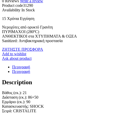
0 Reviews
Write a review
Product code
31290
Availability
In Stock
15 Χρόνια Εγγύηση
Νεροχύτες από ορυκτό Γρανίτη
ΠΥΡΙΜΑΧΟΙ (280ºC)
ΑΝΘΕΚΤΙΚΟΙ στα ΧΤΥΠΗΜΑΤΑ & ΟΞΕΑ
Sanitized: Αντιβακτηριακή προστασία
ΖΗΤΗΣΤΕ ΠΡΟΣΦΟΡΑ
Add to wishlist
Ask about product
Περιγραφή
Περιγραφή
Description
Βάθος (εκ.)
: 21
Διάσταση (εκ.)
: 86×50
Ερμάριο (εκ.)
: 90
Κατασκευαστής
: SHOCK
Σειρά
: CRISTALITE