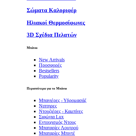
Σώματα Καλοριφέρ
Ηλιακοί Θερμοσίφωνες
3D Σχέδια Πελατών
Μπάνιο
New Arrivals
Προσφορές
Bestsellers
Popularity
Περισσότερα για το Μπάνιο
Μπανιέρες - Υδρομασάζ
Νιπτηρες
Ντουζιέρες - Καμπίνες
Σιφώνια Lux
Εντοιχισμός Ντους
Μπαταρίες Λουτρού
Μπαταρίες Μπιντέ