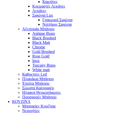
Καμπίνες
Κρεμαστές Λεκάνες
Λεκάνες
Σιφώνια Lux
Γραμμικά Σιφώνια
Νιπτήρος Σιφώνια
Αξεσουάρ Μπάνιου
Antique Brass
Black Brushed
Black Matt
Chrome
Gold Brushed
Rose Gold
Inox
Tuscany Brass
White matt
Καθρεπτες Led
Πλακάκια Μπάνιου
Έπιπλα Μπάνιου
Σώματα Καλοριφέρ
Ηλιακοί Θερμοσίφωνες
Προσφορές Μπάνιου
ΚΟΥΖΙΝΑ
Μπαταρίες Κουζίνας
Νεροχύτες