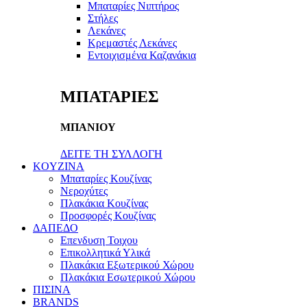
Μπαταρίες Νιπτήρος
Στήλες
Λεκάνες
Κρεμαστές Λεκάνες
Εντοιχισμένα Καζανάκια
ΜΠΑΤΑΡΙΕΣ
ΜΠΑΝΙΟΥ
ΔΕΙΤΕ ΤΗ ΣΥΛΛΟΓΗ
KOYZINA
Μπαταρίες Κουζίνας
Νεροχύτες
Πλακάκια Κουζίνας
Προσφορές Κουζίνας
ΔΑΠΕΔΟ
Επενδυση Τοιχου
Επικολλητικά Υλικά
Πλακάκια Εξωτερικού Χώρου
Πλακάκια Εσωτερικού Χώρου
ΠΙΣΙΝΑ
BRANDS