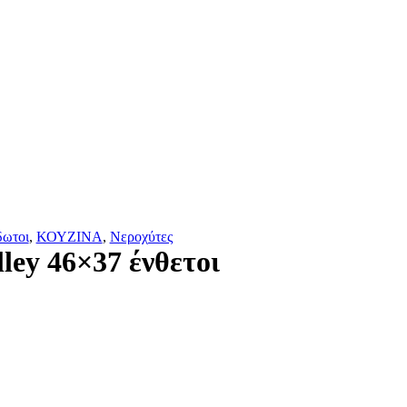
δωτοι
,
ΚΟΥΖΙΝΑ
,
Νεροχύτες
ley 46×37 ένθετοι