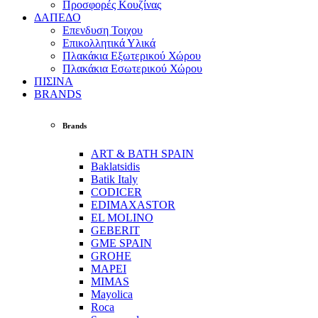
Προσφορές Κουζίνας
ΔΑΠΕΔΟ
Επενδυση Τοιχου
Επικολλητικά Υλικά
Πλακάκια Εξωτερικού Χώρου
Πλακάκια Εσωτερικού Χώρου
ΠΙΣΙΝΑ
BRANDS
Brands
ART & BATH SPAIN
Baklatsidis
Batik Italy
CODICER
EDIMAXASTOR
EL MOLINO
GEBERIT
GME SPAIN
GROHE
MAPEI
MIMAS
Mayolica
Roca