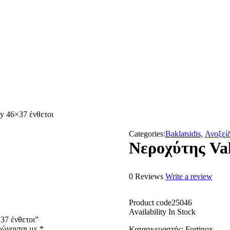
y 46×37 ένθετοι
Categories:
Baklatsidis
,
Ανοξεί
Νεροχύτης Val
0 Reviews
Write a review
Product code
25046
Availability
In Stock
37 ένθετοι”
ιώνονται με
*
Κατασκευαστής
: Fortinox