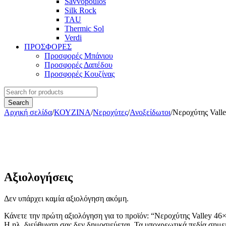
Savvopoulos
Silk Rock
TAU
Thermic Sol
Verdi
ΠΡΟΣΦΟΡΕΣ
Προσφορές Μπάνιου
Προσφορές Δαπέδου
Προσφορές Κουζίνας
Αρχική σελίδα
/
ΚΟΥΖΙΝΑ
/
Νεροχύτες
/
Ανοξείδωτοι
/
Νεροχύτης Valle
Αξιολογήσεις
Δεν υπάρχει καμία αξιολόγηση ακόμη.
Κάνετε την πρώτη αξιολόγηση για το προϊόν: “Νεροχύτης Valley 46×
Η ηλ. διεύθυνση σας δεν δημοσιεύεται.
Τα υποχρεωτικά πεδία σημε