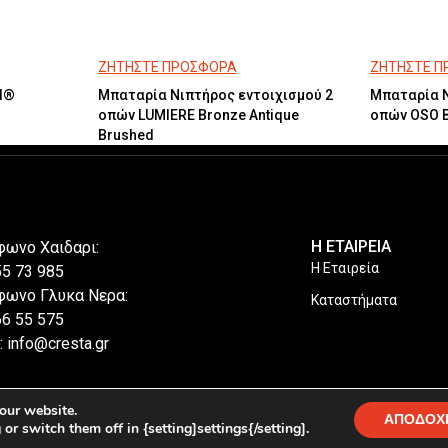
ΖΗΤΗΣΤΕ ΠΡΟΣΦΟΡΑ
ΖΗΤΗΣΤΕ 
l®
Μπαταρία Νιπτήρος εντοιχισμού 2
Μπαταρία Ν
οπών LUMIERE Bronze Antique
οπών OSO 
Brushed
Η ΕΤΑΙΡΕΙΑ
φωνο Χαιδαρι:
Η Εταιρεία
55 73 985
φωνο Γλυκα Νερα:
Καταστήματα
66 55 575
: info@cresta.gr
our website.
ΑΠΟΔΟΧ
r switch them off in {setting]settings{/setting].