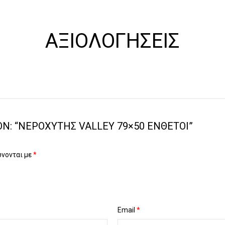
ΑΞΙΟΛΟΓΉΣΕΙΣ
Ν: “ΝΕΡΟΧΎΤΗΣ VALLEY 79×50 ΈΝΘΕΤΟΙ”
ώνονται με
*
Email
*