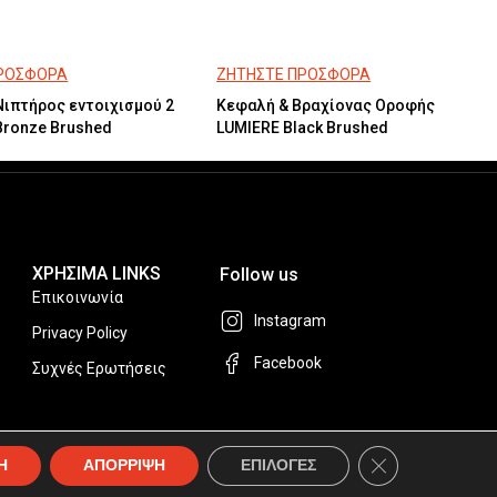
ΠΡΟΣΦΟΡΑ
ΖΗΤΗΣΤΕ ΠΡΟΣΦΟΡΑ
ιπτήρος εντοιχισμού 2
Κεφαλή & Βραχίονας Οροφής
Bronze Brushed
LUMIERE Black Brushed
ΧΡΗΣΙΜΑ LINKS
Follow us
Επικοινωνία
Instagram
Privacy Policy
Facebook
Συχνές Ερωτήσεις
Κλείσιμο του Coo
Η
ΑΠΟΡΡΙΨΗ
ΕΠΙΛΟΓΕΣ