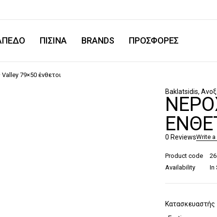
ΑΠΕΔΟ
ΠΙΣΙΝΑ
BRANDS
ΠΡΟΣΦΟΡΕΣ
Valley 79×50 ένθετοι
Baklatsidis
,
Ανοξ
ΝΕΡΟ
ΈΝΘΕ
0 Reviews
Write a
Product code
26
Availability
In
Κατασκευαστής