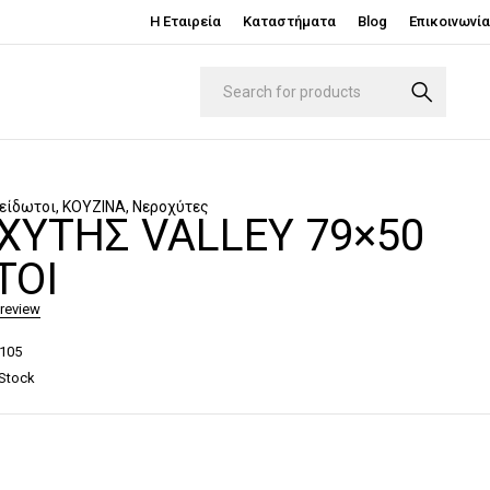
Η Εταιρεία
Καταστήματα
Blog
Επικοινωνία
είδωτοι
,
ΚΟΥΖΙΝΑ
,
Νεροχύτες
ΧΎΤΗΣ VALLEY 79×50
ΤΟΙ
 review
105
 Stock