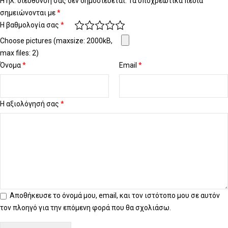
Η ηλ. διεύθυνση σας δεν δημοσιεύεται.
Τα υποχρεωτικά πεδία
σημειώνονται με
*
Η βαθμολογία σας
*
Choose pictures (maxsize: 2000kB,
max files: 2)
Όνομα
*
Email
*
Η αξιολόγησή σας
*
Αποθήκευσε το όνομά μου, email, και τον ιστότοπο μου σε αυτόν
τον πλοηγό για την επόμενη φορά που θα σχολιάσω.