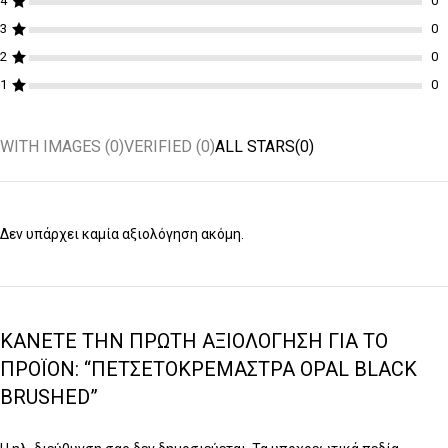
4
3
2
1
WITH IMAGES (
0
)
VERIFIED (
0
)
ALL STARS(
0
)
Δεν υπάρχει καμία αξιολόγηση ακόμη.
ΚΆΝΕΤΕ ΤΗΝ ΠΡΏΤΗ ΑΞΙΟΛΌΓΗΣΗ ΓΙΑ ΤΟ
ΠΡΟΪΌΝ: “ΠΕΤΣΕΤΟΚΡΕΜΆΣΤΡΑ OPAL BLACK
BRUSHED”