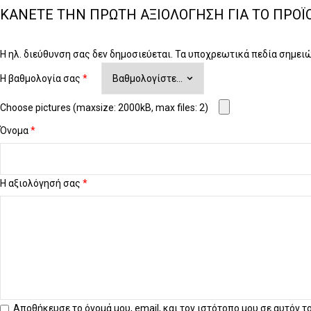
ΚΆΝΕΤΕ ΤΗΝ ΠΡΏΤΗ ΑΞΙΟΛΌΓΗΣΗ ΓΙΑ ΤΟ ΠΡΟΪ
Η ηλ. διεύθυνση σας δεν δημοσιεύεται.
Τα υποχρεωτικά πεδία σημει
Η βαθμολογία σας
*
Choose pictures (maxsize: 2000kB, max files: 2)
Όνομα
*
Η αξιολόγησή σας
*
Αποθήκευσε το όνομά μου, email, και τον ιστότοπο μου σε αυτόν 