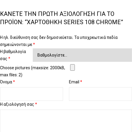
ΚΆΝΕΤΕ ΤΗΝ ΠΡΏΤΗ ΑΞΙΟΛΌΓΗΣΗ ΓΙΑ ΤΟ
ΠΡΟΪΌΝ: “ΧΑΡΤΟΘΉΚΗ SERIES 108 CHROME”
Η ηλ. διεύθυνση σας δεν δημοσιεύεται.
Τα υποχρεωτικά πεδία
σημειώνονται με
*
Η βαθμολογία
σας
*
Choose pictures (maxsize: 2000kB,
max files: 2)
Όνομα
*
Email
*
Η αξιολόγησή σας
*