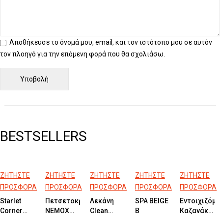
Αποθήκευσε το όνομά μου, email, και τον ιστότοπο μου σε αυτόν
τον πλοηγό για την επόμενη φορά που θα σχολιάσω.
BESTSELLERS
ΖΗΤΗΣΤΕ
ΖΗΤΗΣΤΕ
ΖΗΤΗΣΤΕ
ΖΗΤΗΣΤΕ
ΖΗΤΗΣΤΕ
ΠΡΟΣΦΟΡΑ
ΠΡΟΣΦΟΡΑ
ΠΡΟΣΦΟΡΑ
ΠΡΟΣΦΟΡΑ
ΠΡΟΣΦΟΡΑ
Starlet
Πετσετοκρεμάστρα
Λεκάνη
SPA BEIGE
Εντοιχιζόμ
Corner
NEMOX
Clean
B
Kαζανάκι