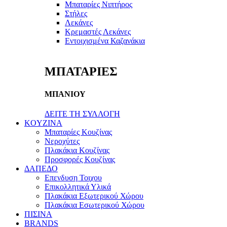
Μπαταρίες Νιπτήρος
Στήλες
Λεκάνες
Κρεμαστές Λεκάνες
Εντοιχισμένα Καζανάκια
ΜΠΑΤΑΡΙΕΣ
ΜΠΑΝΙΟΥ
ΔΕΙΤΕ ΤΗ ΣΥΛΛΟΓΗ
KOYZINA
Μπαταρίες Κουζίνας
Νεροχύτες
Πλακάκια Κουζίνας
Προσφορές Κουζίνας
ΔΑΠΕΔΟ
Επενδυση Τοιχου
Επικολλητικά Υλικά
Πλακάκια Εξωτερικού Χώρου
Πλακάκια Εσωτερικού Χώρου
ΠΙΣΙΝΑ
BRANDS