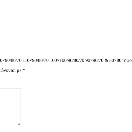
 120×90/80/70 110×90/80/70 100×100/90/80/70 90×90/70 & 80×80 Ύψ
ιώνονται με
*