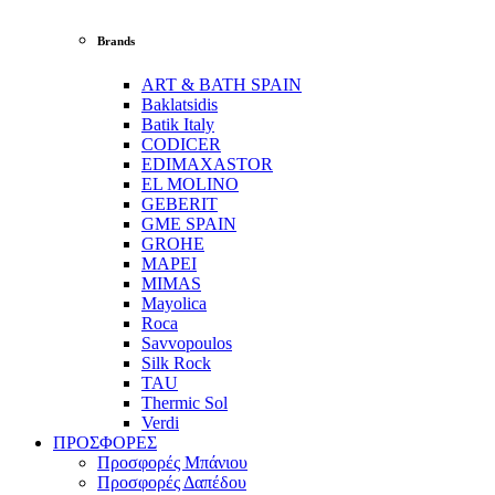
Brands
ART & BATH SPAIN
Baklatsidis
Batik Italy
CODICER
EDIMAXASTOR
EL MOLINO
GEBERIT
GME SPAIN
GROHE
MAPEI
MIMAS
Mayolica
Roca
Savvopoulos
Silk Rock
TAU
Thermic Sol
Verdi
ΠΡΟΣΦΟΡΕΣ
Προσφορές Μπάνιου
Προσφορές Δαπέδου