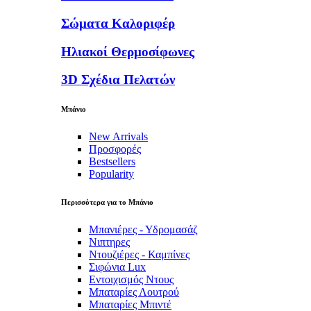
Σώματα Καλοριφέρ
Ηλιακοί Θερμοσίφωνες
3D Σχέδια Πελατών
Μπάνιο
New Arrivals
Προσφορές
Bestsellers
Popularity
Περισσότερα για το Μπάνιο
Μπανιέρες - Υδρομασάζ
Νιπτηρες
Ντουζιέρες - Καμπίνες
Σιφώνια Lux
Εντοιχισμός Ντους
Μπαταρίες Λουτρού
Μπαταρίες Μπιντέ