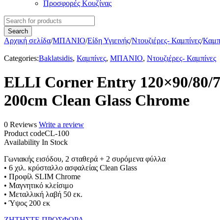
Προσφορές Κουζίνας
Αρχική σελίδα
/
ΜΠΑΝΙΟ
/
Είδη Υγιεινής
/
Ντουζιέρες- Καμπίνες
/
Καμπ
Categories:
Baklatsidis
,
Καμπίνες
,
ΜΠΑΝΙΟ
,
Ντουζιέρες- Καμπίνες
ELLI Corner Entry 120×90/80/7
200cm Clean Glass Chrome
0 Reviews
Write a review
Product code
CL-100
Availability
In Stock
Γωνιακής εισόδου, 2 σταθερά + 2 συρόμενα φύλλα
• 6 χιλ. κρύσταλλο ασφαλείας Clean Glass
• Προφίλ SLIM Chrome
• Μαγνητικό κλείσιμο
• Μεταλλική λαβή 50 εκ.
• Ύψος 200 εκ
ΖΗΤΗΣΤΕ ΠΡΟΣΦΟΡΑ