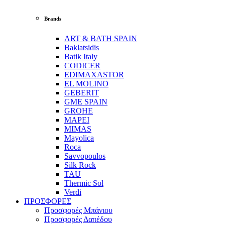
Brands
ART & BATH SPAIN
Baklatsidis
Batik Italy
CODICER
EDIMAXASTOR
EL MOLINO
GEBERIT
GME SPAIN
GROHE
MAPEI
MIMAS
Mayolica
Roca
Savvopoulos
Silk Rock
TAU
Thermic Sol
Verdi
ΠΡΟΣΦΟΡΕΣ
Προσφορές Μπάνιου
Προσφορές Δαπέδου