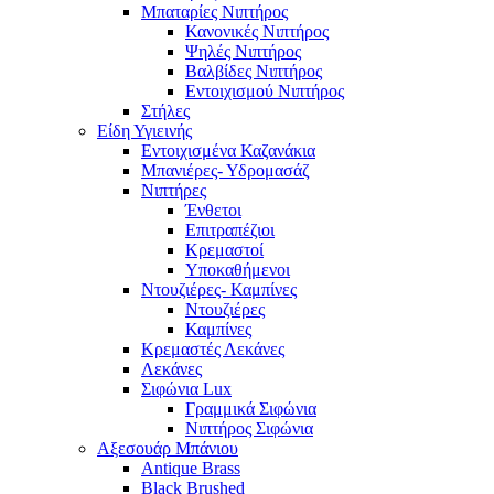
Μπαταρίες Νιπτήρος
Κανονικές Νιπτήρος
Ψηλές Νιπτήρος
Βαλβίδες Νιπτήρος
Εντοιχισμού Νιπτήρος
Στήλες
Είδη Υγιεινής
Εντοιχισμένα Καζανάκια
Μπανιέρες- Υδρομασάζ
Νιπτήρες
Ένθετοι
Επιτραπέζιοι
Κρεμαστοί
Υποκαθήμενοι
Ντουζιέρες- Καμπίνες
Ντουζιέρες
Καμπίνες
Κρεμαστές Λεκάνες
Λεκάνες
Σιφώνια Lux
Γραμμικά Σιφώνια
Νιπτήρος Σιφώνια
Αξεσουάρ Μπάνιου
Antique Brass
Black Brushed