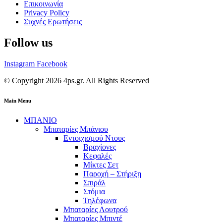
Επικοινωνία
Privacy Policy
Συχνές Ερωτήσεις
Follow us
Instagram
Facebook
© Copyright 2026 4ps.gr. All Rights Reserved
Main Menu
ΜΠΑΝΙΟ
Μπαταρίες Μπάνιου
Εντοιχισμού Ντους
Βραχίονες
Κεφαλές
Μίκτες Σετ
Παροχή – Στήριξη
Σπιράλ
Στόμια
Τηλέφωνα
Μπαταρίες Λουτρού
Μπαταρίες Μπιντέ