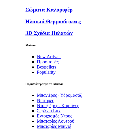
Σώματα Καλοριφέρ
Ηλιακοί Θερμοσίφωνες
3D Σχέδια Πελατών
Μπάνιο
New Arrivals
Προσφορές
Bestsellers
Popularity
Περισσότερα για το Μπάνιο
Μπανιέρες - Υδρομασάζ
Νιπτηρες
Ντουζιέρες - Καμπίνες
Σιφώνια Lux
Εντοιχισμός Ντους
Μπαταρίες Λουτρού
Μπαταρίες Μπιντέ