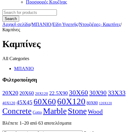
Προσφορές Κουζίνας
Αρχική σελίδα
/
ΜΠΑΝΙΟ
/
Είδη Υγιεινής
/
Ντουζιέρες- Καμπίνες
/
Καμπίνες
Καμπίνες
All Categories
ΜΠΑΝΙΟ
Φιλτροποίηση
30X60
30X90
33X33
20X20
20X60
22.5X90
20X120
60X120
60X60
45X45
80X80
40X120
120X120
Marble
Stone
Concrete
Wood
Cotto
Βλέπετε 1–20 από 63 αποτελέσματα