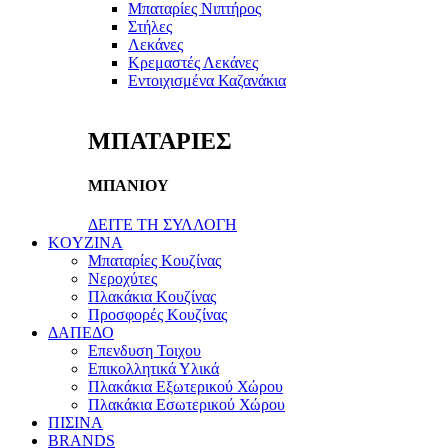
Μπαταρίες Νιπτήρος
Στήλες
Λεκάνες
Κρεμαστές Λεκάνες
Εντοιχισμένα Καζανάκια
ΜΠΑΤΑΡΙΕΣ
ΜΠΑΝΙΟΥ
ΔΕΙΤΕ ΤΗ ΣΥΛΛΟΓΗ
KOYZINA
Μπαταρίες Κουζίνας
Νεροχύτες
Πλακάκια Κουζίνας
Προσφορές Κουζίνας
ΔΑΠΕΔΟ
Επενδυση Τοιχου
Επικολλητικά Υλικά
Πλακάκια Εξωτερικού Χώρου
Πλακάκια Εσωτερικού Χώρου
ΠΙΣΙΝΑ
BRANDS