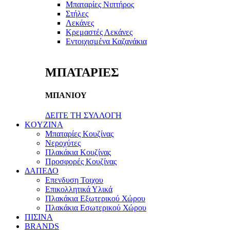
Μπαταρίες Νιπτήρος
Στήλες
Λεκάνες
Κρεμαστές Λεκάνες
Εντοιχισμένα Καζανάκια
ΜΠΑΤΑΡΙΕΣ
ΜΠΑΝΙΟΥ
ΔΕΙΤΕ ΤΗ ΣΥΛΛΟΓΗ
KOYZINA
Μπαταρίες Κουζίνας
Νεροχύτες
Πλακάκια Κουζίνας
Προσφορές Κουζίνας
ΔΑΠΕΔΟ
Επενδυση Τοιχου
Επικολλητικά Υλικά
Πλακάκια Εξωτερικού Χώρου
Πλακάκια Εσωτερικού Χώρου
ΠΙΣΙΝΑ
BRANDS