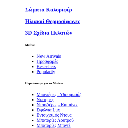
Σώματα Καλοριφέρ
Ηλιακοί Θερμοσίφωνες
3D Σχέδια Πελατών
Μπάνιο
New Arrivals
Προσφορές
Bestsellers
Popularity
Περισσότερα για το Μπάνιο
Μπανιέρες - Υδρομασάζ
Νιπτηρες
Ντουζιέρες - Καμπίνες
Σιφώνια Lux
Εντοιχισμός Ντους
Μπαταρίες Λουτρού
Μπαταρίες Μπιντέ