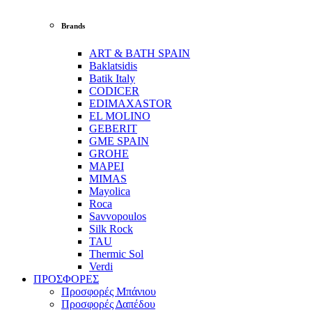
Brands
ART & BATH SPAIN
Baklatsidis
Batik Italy
CODICER
EDIMAXASTOR
EL MOLINO
GEBERIT
GME SPAIN
GROHE
MAPEI
MIMAS
Mayolica
Roca
Savvopoulos
Silk Rock
TAU
Thermic Sol
Verdi
ΠΡΟΣΦΟΡΕΣ
Προσφορές Μπάνιου
Προσφορές Δαπέδου