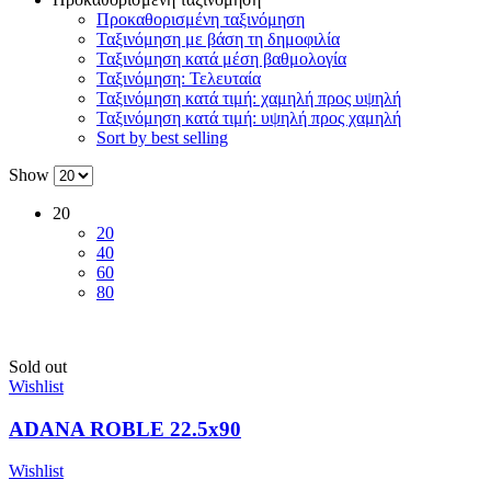
Προκαθορισμένη ταξινόμηση
Ταξινόμηση με βάση τη δημοφιλία
Ταξινόμηση κατά μέση βαθμολογία
Ταξινόμηση: Τελευταία
Ταξινόμηση κατά τιμή: χαμηλή προς υψηλή
Ταξινόμηση κατά τιμή: υψηλή προς χαμηλή
Sort by best selling
Show
20
20
40
60
80
Sold out
Wishlist
ADANA ROBLE 22.5x90
Wishlist