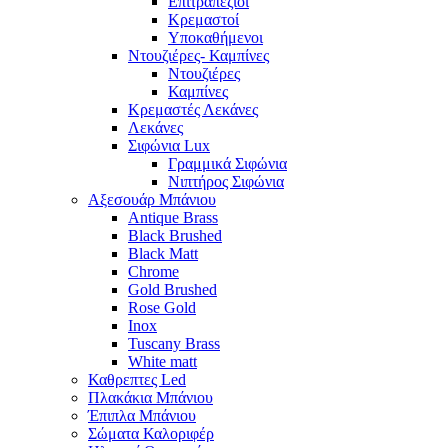
Επιτραπέζιοι
Κρεμαστοί
Υποκαθήμενοι
Ντουζιέρες- Καμπίνες
Ντουζιέρες
Καμπίνες
Κρεμαστές Λεκάνες
Λεκάνες
Σιφώνια Lux
Γραμμικά Σιφώνια
Νιπτήρος Σιφώνια
Αξεσουάρ Μπάνιου
Antique Brass
Black Brushed
Black Matt
Chrome
Gold Brushed
Rose Gold
Inox
Tuscany Brass
White matt
Καθρεπτες Led
Πλακάκια Μπάνιου
Έπιπλα Μπάνιου
Σώματα Καλοριφέρ