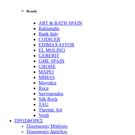
Brands
ART & BATH SPAIN
Baklatsidis
Batik Italy
CODICER
EDIMAXASTOR
EL MOLINO
GEBERIT
GME SPAIN
GROHE
MAPEI
MIMAS
Mayolica
Roca
Savvopoulos
Silk Rock
TAU
Thermic Sol
Verdi
ΠΡΟΣΦΟΡΕΣ
Προσφορές Μπάνιου
Προσφορές Δαπέδου