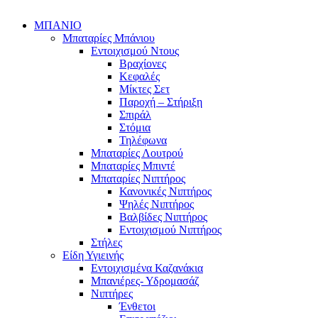
ΜΠΑΝΙΟ
Μπαταρίες Μπάνιου
Εντοιχισμού Ντους
Βραχίονες
Κεφαλές
Μίκτες Σετ
Παροχή – Στήριξη
Σπιράλ
Στόμια
Τηλέφωνα
Μπαταρίες Λουτρού
Μπαταρίες Μπιντέ
Μπαταρίες Νιπτήρος
Κανονικές Νιπτήρος
Ψηλές Νιπτήρος
Βαλβίδες Νιπτήρος
Εντοιχισμού Νιπτήρος
Στήλες
Είδη Υγιεινής
Εντοιχισμένα Καζανάκια
Μπανιέρες- Υδρομασάζ
Νιπτήρες
Ένθετοι