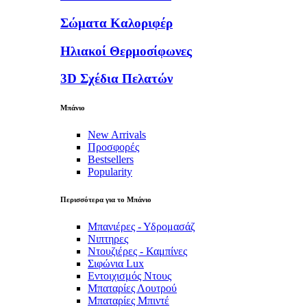
Σώματα Καλοριφέρ
Ηλιακοί Θερμοσίφωνες
3D Σχέδια Πελατών
Μπάνιο
New Arrivals
Προσφορές
Bestsellers
Popularity
Περισσότερα για το Μπάνιο
Μπανιέρες - Υδρομασάζ
Νιπτηρες
Ντουζιέρες - Καμπίνες
Σιφώνια Lux
Εντοιχισμός Ντους
Μπαταρίες Λουτρού
Μπαταρίες Μπιντέ