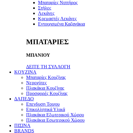
Μπαταρίες Νιπτήρος
Στήλες
Λεκάνες
Κρεμαστές Λεκάνες
Εντοιχισμένα Καζανάκια
ΜΠΑΤΑΡΙΕΣ
ΜΠΑΝΙΟΥ
ΔΕΙΤΕ ΤΗ ΣΥΛΛΟΓΗ
KOYZINA
Μπαταρίες Κουζίνας
Νεροχύτες
Πλακάκια Κουζίνας
Προσφορές Κουζίνας
ΔΑΠΕΔΟ
Επενδυση Τοιχου
Επικολλητικά Υλικά
Πλακάκια Εξωτερικού Χώρου
Πλακάκια Εσωτερικού Χώρου
ΠΙΣΙΝΑ
BRANDS