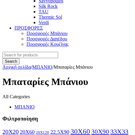
Savvopoulos
Silk Rock
TAU
Thermic Sol
Verdi
ΠΡΟΣΦΟΡΕΣ
Προσφορές Μπάνιου
Προσφορές Δαπέδου
Προσφορές Κουζίνας
Αρχική σελίδα
/
ΜΠΑΝΙΟ
/
Μπαταρίες Μπάνιου
Μπαταρίες Μπάνιου
All Categories
ΜΠΑΝΙΟ
Φιλτροποίηση
30X60
30X90
33X33
20X20
20X60
22.5X90
20X120