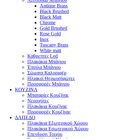
Αξεσουάρ Μπάνιου
Antique Brass
Black Brushed
Black Matt
Chrome
Gold Brushed
Rose Gold
Inox
Tuscany Brass
White matt
Καθρεπτες Led
Πλακάκια Μπάνιου
Έπιπλα Μπάνιου
Σώματα Καλοριφέρ
Ηλιακοί Θερμοσίφωνες
Προσφορές Μπάνιου
ΚΟΥΖΙΝΑ
Μπαταρίες Κουζίνας
Νεροχύτες
Πλακάκια Κουζίνας
Προσφορές Κουζίνας
ΔΑΠΕΔΟ
Πλακάκια Εξωτερικού Χώρου
Πλακάκια Εσωτερικού Χώρου
Επενδυση Τοιχου