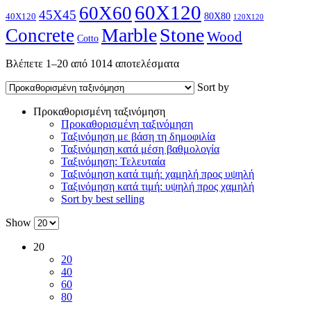
60X120
60X60
45X45
80X80
40X120
120X120
Marble
Stone
Concrete
Wood
Cotto
Βλέπετε 1–20 από 1014 αποτελέσματα
Sort by
Προκαθορισμένη ταξινόμηση
Προκαθορισμένη ταξινόμηση
Ταξινόμηση με βάση τη δημοφιλία
Ταξινόμηση κατά μέση βαθμολογία
Ταξινόμηση: Τελευταία
Ταξινόμηση κατά τιμή: χαμηλή προς υψηλή
Ταξινόμηση κατά τιμή: υψηλή προς χαμηλή
Sort by best selling
Show
20
20
40
60
80