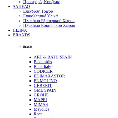
Προσφορές Κουζίνας
ΔΑΠΕΔΟ
Επενδυση Τοιχου
Επικολλητικά Υλικά
Πλακάκια Εξωτερικού Χώρου
Πλακάκια Εσωτερικού Χώρου
ΠΙΣΙΝΑ
BRANDS
Brands
ART & BATH SPAIN
Baklatsidis
Batik Italy
CODICER
EDIMAXASTOR
EL MOLINO
GEBERIT
GME SPAIN
GROHE
MAPEI
MIMAS
Mayolica
Roca