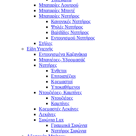
Μπαταρίες Λουτρού
Μπαταρίες Μπιντέ
Μπαταρίες Νιπτήρος
Κανονικές Νιπτήρος
Ψηλές Νιπτήρος
Βαλβίδες Νιπτήρος
Εντοιχισμού Νιπτήρος
Στήλες
Είδη Υγιεινής
Εντοιχισμένα Καζανάκια
Μπανιέρες- Υδρομασάζ
Νιπτήρες
Ένθετοι
Επιτραπέζιοι
Κρεμαστοί
Υποκαθήμενοι
Ντουζιέρες- Καμπίνες
Ντουζιέρες
Καμπίνες
Κρεμαστές Λεκάνες
Λεκάνες
Σιφώνια Lux
Γραμμικά Σιφώνια
Νιπτήρος Σιφώνια