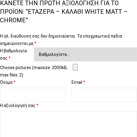
ΚΆΝΕΤΕ ΤΗΝ ΠΡΏΤΗ ΑΞΙΟΛΌΓΗΣΗ ΓΙΑ ΤΟ
ΠΡΟΪΌΝ: “ΕΤΑΖΈΡΑ – ΚΑΛΆΘΙ WHITE MATT –
CHROME”
Η ηλ. διεύθυνση σας δεν δημοσιεύεται.
Τα υποχρεωτικά πεδία
σημειώνονται με
*
Η βαθμολογία
σας
*
Choose pictures (maxsize: 2000kB,
max files: 2)
Όνομα
*
Email
*
Η αξιολόγησή σας
*