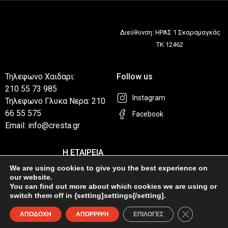
Διεύθυνση: ΗΡΑΣ 1 Σκαραμαγκάς
ΤΚ 12462
Τηλεφωνο Χαιδαρι:
Follow us
210 55 73 985
Instagram
Τηλεφωνο Γλυκα Νερα: 210
66 55 575
Facebook
Email: info@cresta.gr
Η ΕΤΑΙΡΕΙΑ
ΧΡΗΣΙΜΑ LINKS
Η Εταιρεία
We are using cookies to give you the best experience on
Επικοινωνία
our website.
Καταστήματα
You can find out more about which cookies we are using or
Privacy Policy
switch them off in {setting]settings{/setting].
Συχνές Ερωτήσεις
Κλείσιμο του
ΑΠΟΔΟΧΗ
ΑΠΟΡΡΙΨΗ
ΕΠΙΛΟΓΕΣ