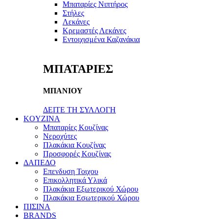
Μπαταρίες Νιπτήρος
Στήλες
Λεκάνες
Κρεμαστές Λεκάνες
Εντοιχισμένα Καζανάκια
ΜΠΑΤΑΡΙΕΣ
ΜΠΑΝΙΟΥ
ΔΕΙΤΕ ΤΗ ΣΥΛΛΟΓΗ
KOYZINA
Μπαταρίες Κουζίνας
Νεροχύτες
Πλακάκια Κουζίνας
Προσφορές Κουζίνας
ΔΑΠΕΔΟ
Επενδυση Τοιχου
Επικολλητικά Υλικά
Πλακάκια Εξωτερικού Χώρου
Πλακάκια Εσωτερικού Χώρου
ΠΙΣΙΝΑ
BRANDS