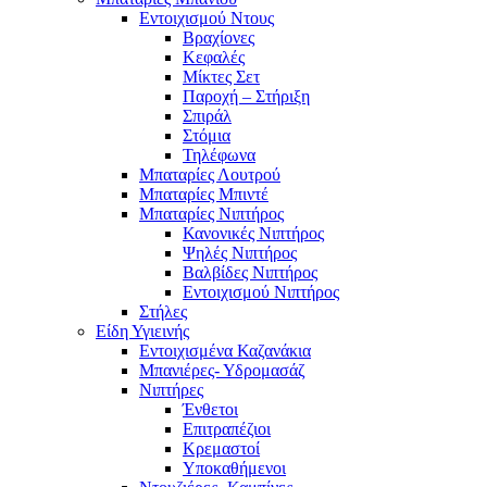
Εντοιχισμού Ντους
Βραχίονες
Κεφαλές
Μίκτες Σετ
Παροχή – Στήριξη
Σπιράλ
Στόμια
Τηλέφωνα
Μπαταρίες Λουτρού
Μπαταρίες Μπιντέ
Μπαταρίες Νιπτήρος
Κανονικές Νιπτήρος
Ψηλές Νιπτήρος
Βαλβίδες Νιπτήρος
Εντοιχισμού Νιπτήρος
Στήλες
Είδη Υγιεινής
Εντοιχισμένα Καζανάκια
Μπανιέρες- Υδρομασάζ
Νιπτήρες
Ένθετοι
Επιτραπέζιοι
Κρεμαστοί
Υποκαθήμενοι