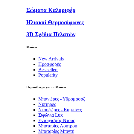
Σώματα Καλοριφέρ
Ηλιακοί Θερμοσίφωνες
3D Σχέδια Πελατών
Μπάνιο
New Arrivals
Προσφορές
Bestsellers
Popularity
Περισσότερα για το Μπάνιο
Μπανιέρες - Υδρομασάζ
Νιπτηρες
Ντουζιέρες - Καμπίνες
Σιφώνια Lux
Εντοιχισμός Ντους
Μπαταρίες Λουτρού
Μπαταρίες Μπιντέ