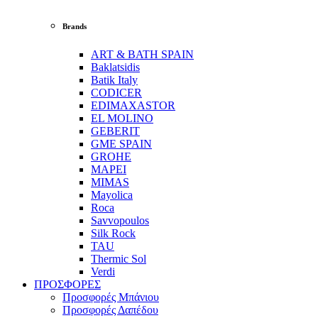
Brands
ART & BATH SPAIN
Baklatsidis
Batik Italy
CODICER
EDIMAXASTOR
EL MOLINO
GEBERIT
GME SPAIN
GROHE
MAPEI
MIMAS
Mayolica
Roca
Savvopoulos
Silk Rock
TAU
Thermic Sol
Verdi
ΠΡΟΣΦΟΡΕΣ
Προσφορές Μπάνιου
Προσφορές Δαπέδου