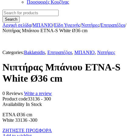
Προσφορές Κουζίνας
Αρχική σελίδα
/
ΜΠΑΝΙΟ
/
Είδη Υγιεινής
/
Νιπτήρες
/
Επιτραπέζιοι
/
Νιπτήρας Μπάνιου ETNA-S White Ø36 cm
Categories:
Baklatsidis
,
Επιτραπέζιοι
,
ΜΠΑΝΙΟ
,
Νιπτήρες
Νιπτήρας Μπάνιου ETNA-S
White Ø36 cm
0 Reviews
Write a review
Product code
33136 - 300
Availability
In Stock
ETNA Ø36 cm
White 33136 -300
ΖΗΤΗΣΤΕ ΠΡΟΣΦΟΡΑ
Add to wishlist