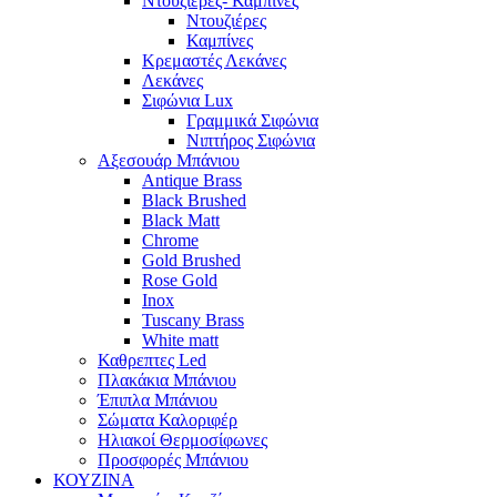
Ντουζιέρες- Καμπίνες
Ντουζιέρες
Καμπίνες
Κρεμαστές Λεκάνες
Λεκάνες
Σιφώνια Lux
Γραμμικά Σιφώνια
Νιπτήρος Σιφώνια
Αξεσουάρ Μπάνιου
Antique Brass
Black Brushed
Black Matt
Chrome
Gold Brushed
Rose Gold
Inox
Tuscany Brass
White matt
Καθρεπτες Led
Πλακάκια Μπάνιου
Έπιπλα Μπάνιου
Σώματα Καλοριφέρ
Ηλιακοί Θερμοσίφωνες
Προσφορές Μπάνιου
ΚΟΥΖΙΝΑ