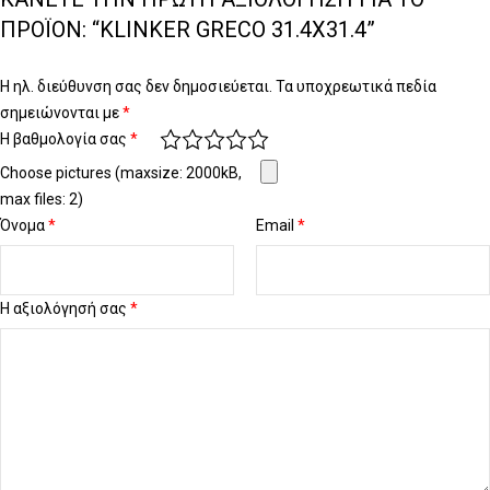
ΠΡΟΪΌΝ: “KLINKER GRECO 31.4X31.4”
Η ηλ. διεύθυνση σας δεν δημοσιεύεται.
Τα υποχρεωτικά πεδία
σημειώνονται με
*
Η βαθμολογία σας
*
Choose pictures (maxsize: 2000kB,
max files: 2)
Όνομα
*
Email
*
Η αξιολόγησή σας
*